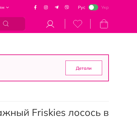
ям
Рус
Укр
Моя корзина
Детали
жный Friskies лосось в