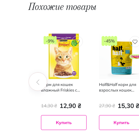
Похожие товары
-9%
-45%
я кошек
Корм для кошек
Half&Half корм для
 с лососем и
влажный Friskies с
взрослых кошек
, 300 г
ягненком кусочки в
кусочки с лососем в
подливке, 85 г
желе, 100 г
57,90 ₴
12,90 ₴
15,30 
14,30 ₴
27,90 ₴
Купить
Купить
Купить