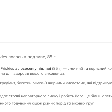
ies лосось в подливе, 85 г
riskies з лососем у підливі
(85 г) — смачний та корисний кор
ини для здоров'я вашого вихованця.
гредієнт, багатий омега-3 жирними кислотами, які підтримую
дає страві неповторного смаку і робить його ще більш апет
ного годування кішок різних порід та вікових груп.