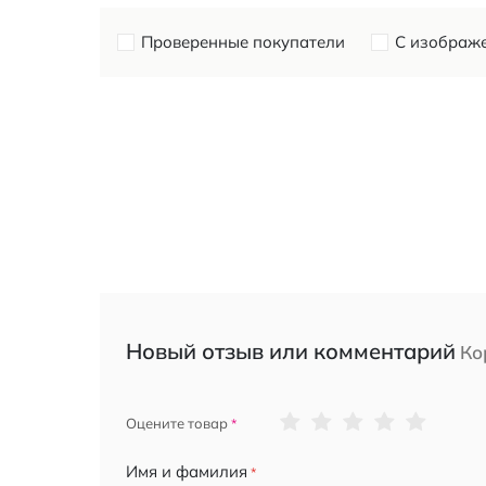
Проверенные покупатели
С изображ
Новый отзыв или комментарий
Ко
1
2
3
4
5
Оцените товар
star
stars
stars
stars
stars
Имя и фамилия