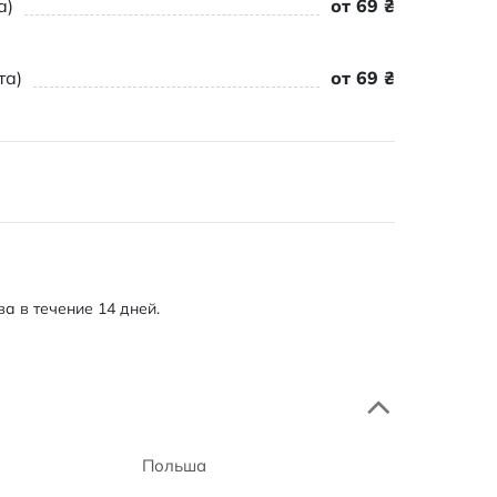
а)
от 69 ₴
та)
от 69 ₴
а в течение 14 дней.
Польша