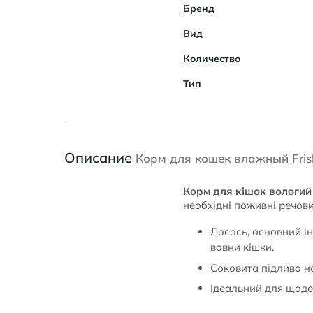
Бренд
Вид
Количество
Тип
Описание
Корм для кошек влажный Frisk
Корм для кішок вологий F
необхідні поживні речов
Лосось, основний ін
вовни кішки.
Соковита підлива на
Ідеальний для щоден