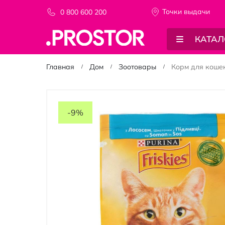
Точки выдачи
0 800 600 200
КАТАЛ
Главная
Дом
Зоотовары
Корм для кошек 
Пропустить
и
-9%
перейти
к
галереям
изображений