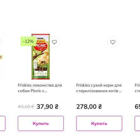
-12%
Friskies лакомства для
Friskies сухий корм для
Fr
собак Picnic с
стерилізованих котів з
ст
говядиной, 42 г
лососем та овочами,
ло
1,5 кг
27
₴
37,90 ₴
278,00 ₴
6
43,10 ₴
Купить
Купить