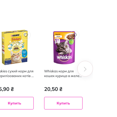
-9%
iskies сухий корм для
Whiskas корм для
Корм для коше
ерилізованих котів з
кошек курица в желе,
Fantastiс ягня,
сосем та овочами,
85г
0г
5,90 ₴
20,50 ₴
16,
18,70 ₴
Купить
Купить
Купит