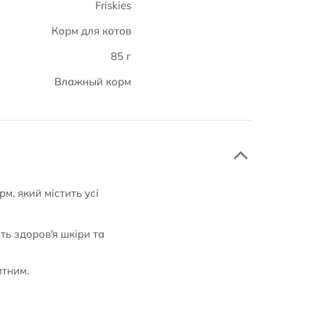
Friskies
Корм для котов
85 г
Влажный корм
м, який містить усі
ть здоров'я шкіри та
итним.