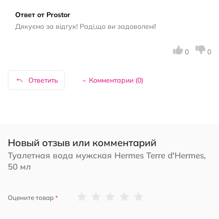
Ответ от Prostor
Дякуємо за відгук! Раді,що ви задоволені!
0
0
Ответить
Комментарии (
0
)
Новый отзыв или комментарий
Туалетная вода мужская Hermes Terre d'Hermes,
50 мл
1
2
3
4
5
Оцените товар
star
stars
stars
stars
stars