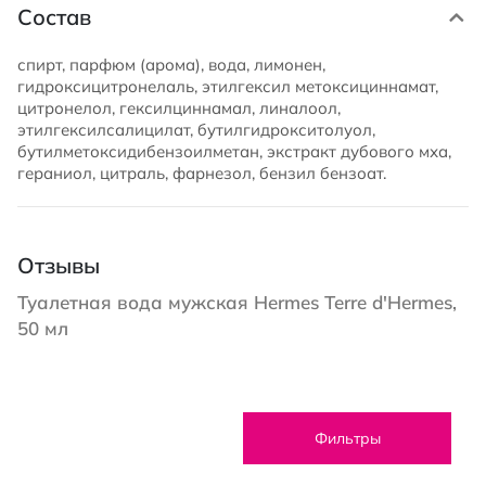
Состав
спирт, парфюм (арома), вода, лимонен,
гидроксицитронелаль, этилгексил метоксициннамат,
цитронелол, гексилциннамал, линалоол,
этилгексилсалицилат, бутилгидрокситолуол,
бутилметоксидибензоилметан, экстракт дубового мха,
гераниол, цитраль, фарнезол, бензил бензоат.
Отзывы
Туалетная вода мужская Hermes Terre d'Hermes,
50 мл
Фильтры