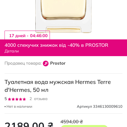
17 дней -
04:45:59
Перейти
к
4000 спекучих знижок від -40% в PROSTOR
началу
Детали
галереи
изображений
Продавец товара:
Prostor
Туалетная вода мужская Hermes Terre
d'Hermes, 50 мл
Рейтинг:
5
2
отзыва
100
100
% of
Нет в наличии
Артикул
3346130009610
4594,00 ₴
2189,00 ₴