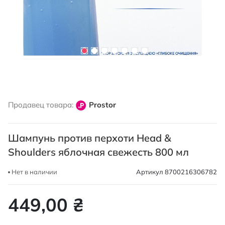
Перейти
к
Продавец товара:
Prostor
началу
галереи
изображений
Шампунь против перхоти Head &
Shoulders яблочная свежесть 800 мл
Нет в наличии
Артикул
8700216306782
449,00 ₴