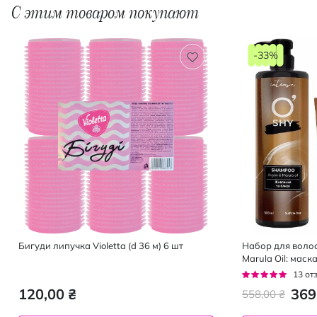
С этим товаром покупают
-33%
Бигуди липучка Violetta (d 36 м) 6 шт
Набор для волос
Marula Oil: маск
кондиционер 50
Рейтинг:
13
от
95%
120,00 ₴
369
558,00 ₴