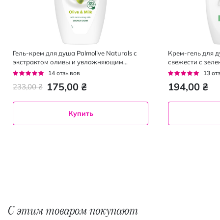
Гель-крем для душа Palmolive Naturals с
Крем-гель для 
экстрактом оливы и увлажняющим
свежести с зеле
молочком 750 мл
мл
Рейтинг:
Рейтинг:
14
отзывов
13
от
93%
92%
175,00 ₴
194,00 ₴
233,00 ₴
Купить
С этим товаром покупают