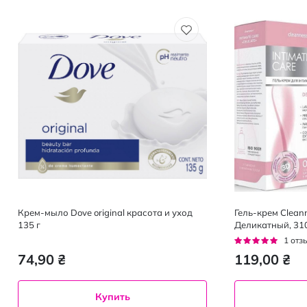
Крем-мыло Dove original красота и уход
Гель-крем Cleann
135 г
Деликатный, 310
Рейтинг:
1
отз
100%
74,90 ₴
119,00 ₴
Купить