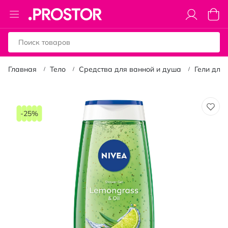
Toggle
Моя к
Nav
Главная
Тело
Средства для ванной и душа
Гели для
Пропустить
и
-25%
перейти
к
галереям
изображений