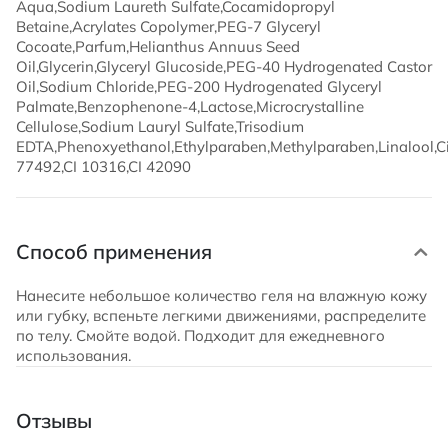
Aqua,Sodium Laureth Sulfate,Cocamidopropyl
Betaine,Acrylates Copolymer,PEG-7 Glyceryl
Cocoate,Parfum,Helianthus Annuus Seed
Oil,Glycerin,Glyceryl Glucoside,PEG-40 Hydrogenated Castor
Oil,Sodium Chloride,PEG-200 Hydrogenated Glyceryl
Palmate,Benzophenone-4,Lactose,Microcrystalline
Cellulose,Sodium Lauryl Sulfate,Trisodium
EDTA,Phenoxyethanol,Ethylparaben,Methylparaben,Linalool,Citr
77492,CI 10316,CI 42090
Способ применения
Нанесите небольшое количество геля на влажную кожу
или губку, вспеньте легкими движениями, распределите
по телу. Смойте водой. Подходит для ежедневного
использования.
Отзывы