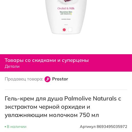
Перейти
к
Товары со скидками и суперцены
началу
Детали
галереи
изображений
Продавец товара:
Prostor
Гель-крем для душа Palmolive Naturals с
экстрактом черной орхидеи и
увлажняющим молочком 750 мл
В наличии
Артикул
8693495035972