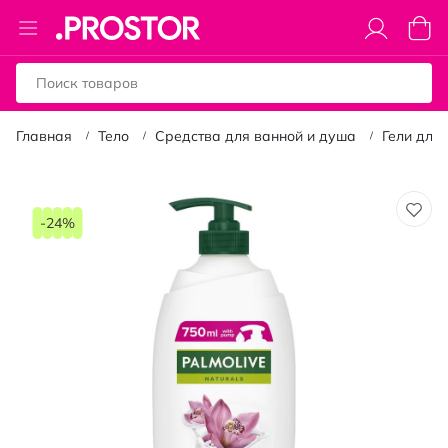
Toggle
Моя к
Nav
Главная
Тело
Средства для ванной и душа
Гели для
Пропустить
и
-24%
перейти
к
галереям
изображений