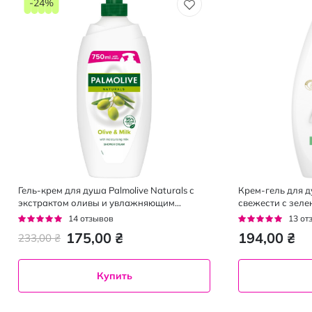
-24%
Гель-крем для душа Palmolive Naturals с
Крем-гель для 
экстрактом оливы и увлажняющим
свежести с зеле
молочком 750 мл
мл
Рейтинг:
Рейтинг:
14
отзывов
13
от
93%
92%
175,00 ₴
194,00 ₴
233,00 ₴
Купить