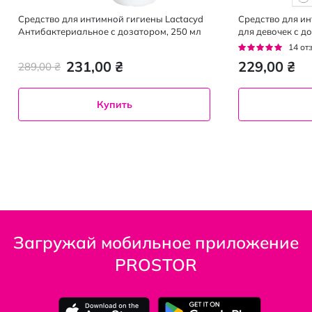
Средство для интимной гигиены Lactacyd
Средство для ин
Антибактериальное с дозатором, 250 мл
для девочек с д
Рейтинг:
14
от
93%
231,00 ₴
229,00 ₴
289,00 ₴
Купить
Загружай мобильное приложение
PROSTOR