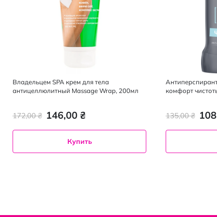
Владельцем SPA крем для тела
Антиперспиран
антицеллюлитный Massage Wrap, 200мл
комфорт чистоты
146,00 ₴
108
172,00 ₴
135,00 ₴
Купить