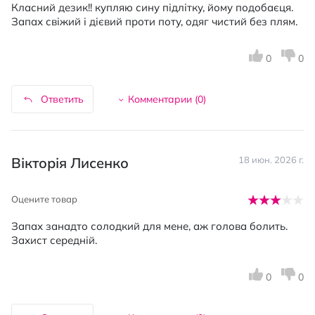
Класний дезик!! купляю сину підлітку, йому подобаєця.
Запах свіжий і дієвий проти поту, одяг чистий без плям.
0
0
Ответить
Комментарии (
0
)
Вікторія Лисенко
18 июн. 2026 г.
Оцените товар
Запах занадто солодкий для мене, аж голова болить.
Захист середній.
0
0