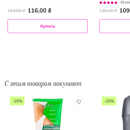
Рейтинг:
15
от
91%
116,00 ₴
109
154,00 ₴
136,00 ₴
Купить
С этим товаром покупают
-15%
-20%