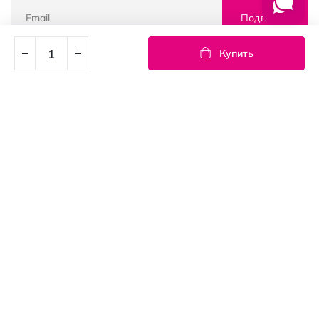
Подписка
Купить
© PROSTOR, 2005 - 2026
График работы: 09:00-21:00
КЛИЕНТАМ
Оплата и доставка
Возврат товаров
Пользовательское соглашение
Контакты