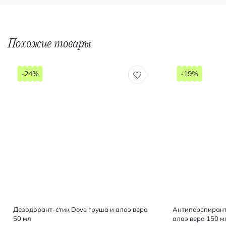
Похожие товары
-24%
-19%
Дезодорант-стик Dove груша и алоэ вера
Антиперспирант
50 мл
алоэ вера 150 м