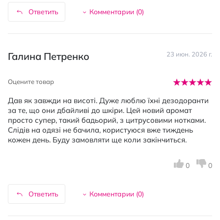
Ответить
Комментарии (
0
)
Галина Петренко
23 июн. 2026 г.
Оцените товар
Дав як завжди на висоті. Дуже люблю їхні дезодоранти
за те, що они дбайливі до шкіри. Цей новий аромат
просто супер, такий бадьорий, з цитрусовими нотками.
Слідів на одязі не бачила, користуюся вже тиждень
кожен день. Буду замовляти ще коли закінчиться.
0
0
Ответить
Комментарии (
0
)