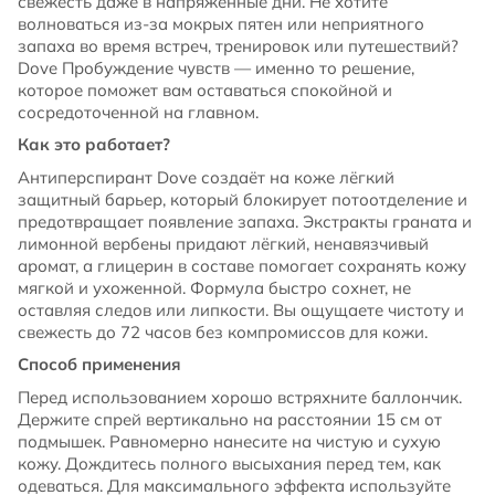
свежесть даже в напряжённые дни. Не хотите
волноваться из-за мокрых пятен или неприятного
запаха во время встреч, тренировок или путешествий?
Dove Пробуждение чувств — именно то решение,
которое поможет вам оставаться спокойной и
сосредоточенной на главном.
Как это работает?
Антиперспирант Dove создаёт на коже лёгкий
защитный барьер, который блокирует потоотделение и
предотвращает появление запаха. Экстракты граната и
лимонной вербены придают лёгкий, ненавязчивый
аромат, а глицерин в составе помогает сохранять кожу
мягкой и ухоженной. Формула быстро сохнет, не
оставляя следов или липкости. Вы ощущаете чистоту и
свежесть до 72 часов без компромиссов для кожи.
Способ применения
Перед использованием хорошо встряхните баллончик.
Держите спрей вертикально на расстоянии 15 см от
подмышек. Равномерно нанесите на чистую и сухую
кожу. Дождитесь полного высыхания перед тем, как
одеваться. Для максимального эффекта используйте