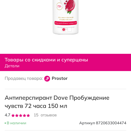
Перейти
к
Товары со скидками и суперцены
началу
Детали
галереи
изображений
Продавец товара:
Prostor
Антиперспирант Dove Пробуждение
чувств 72 часа 150 мл
Рейтинг:
4.7
15
отзывов
93
100
% of
В наличии
Артикул
8720633004474