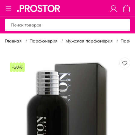
Toggle
Моя к
Nav
Главная
Парфюмерия
Мужская парфюмерия
Парфю
Пропустить
и
-30%
перейти
к
галереям
изображений