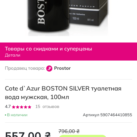
Перейти
к
Товары со скидками и суперцены
началу
Детали
галереи
изображений
Продавец товара:
Prostor
Cote d`Azur BOSTON SILVER туалетная
вода мужская, 100мл
Рейтинг:
4.7
15
отзывов
93
100
% of
В наличии
Артикул
5907464410855
796,00 ₴
557,00 ₴