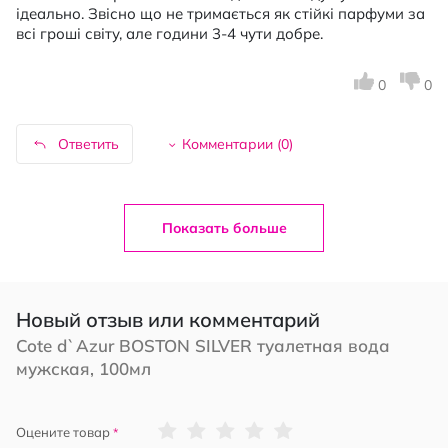
ідеально. Звісно що не тримається як стійкі парфуми за
всі гроші світу, але години 3-4 чути добре.
0
0
Ответить
Комментарии (
0
)
Показать больше
Новый отзыв или комментарий
Cote d`Azur BOSTON SILVER туалетная вода
мужская, 100мл
1
2
3
4
5
Оцените товар
star
stars
stars
stars
stars