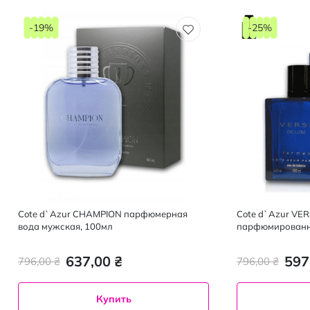
-19%
-25%
Cote d`Azur CHAMPION парфюмерная
Cote d`Azur VE
вода мужская, 100мл
парфюмированна
637,00 ₴
597
796,00 ₴
796,00 ₴
Купить