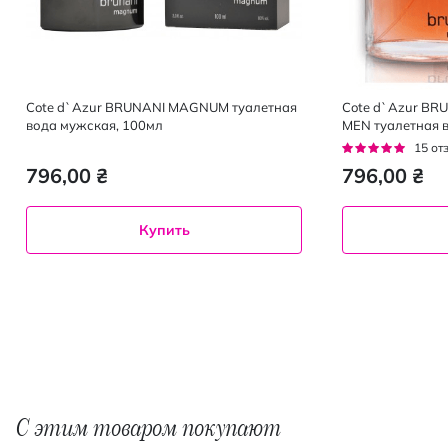
Cote d`Azur BRUNANI MAGNUM туалетная
Cote d`Azur B
вода мужская, 100мл
MEN туалетная 
Рейтинг:
15
от
95%
796,00 ₴
796,00 ₴
Купить
С этим товаром покупают