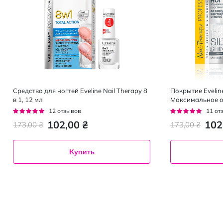
Средство для ногтей Eveline Nail Therapy 8
Покрытие Eveline 
в 1, 12 мл
Максимальное о
Рейтинг:
Рейтинг:
12
отзывов
11
от
95%
95%
102,00 ₴
102
173,00 ₴
173,00 ₴
Купить