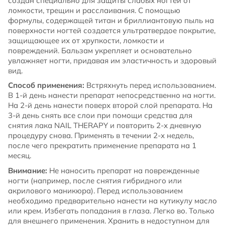
создан специально для защиты слабых ногтей от
ломкости, трещин и расслаивания. С помощью
формулы, содержащей титан и бриллиантовую пыль на
поверхности ногтей создается ультратвердое покрытие,
защищающее их от хрупкости, ломкости и
повреждений. Бальзам укрепляет и основательно
увлажняет ногти, придавая им эластичность и здоровый
вид.
Способ применения:
Встряхнуть перед использованием.
В 1-й день нанести препарат непосредственно на ногти.
На 2-й день нанести поверх второй слой препарата. На
3-й день снять все слои при помощи средства для
снятия лака NAIL THERAPY и повторить 2-х дневную
процедуру снова. Применять в течении 2-х недель,
после чего прекратить применение препарата на 1
месяц.
Внимание:
Не наносить препарат на поврежденные
ногти (например, после снятия гибридного или
акрилового маникюра). Перед использованием
необходимо предварительно нанести на кутикулу масло
или крем. Избегать попадания в глаза. Легко во. Только
для внешнего применения. Хранить в недоступном для