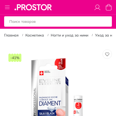
Toggle
Моя к
Nav
Главная
Косметика
Ногти и уход за ними
Уход за ног
Пропустить
и
-41%
перейти
к
галереям
изображений