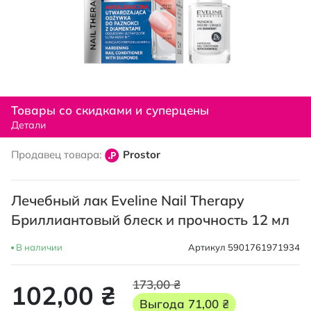
Перейти
к
Товары со скидками и суперцены
началу
Детали
галереи
изображений
Продавец товара:
Prostor
Лечебный лак Eveline Nail Therapy
Бриллиантовый блеск и прочность 12 мл
В наличии
Артикул
5901761971934
173,00 ₴
102,00 ₴
Выгода
71,00 ₴