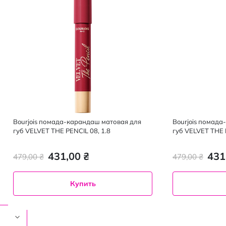
Bourjois помада-карандаш матовая для
Bourjois помада
губ VELVET THE PENCIL 08, 1.8
губ VELVET THE 
431,00 ₴
431
479,00 ₴
479,00 ₴
Купить