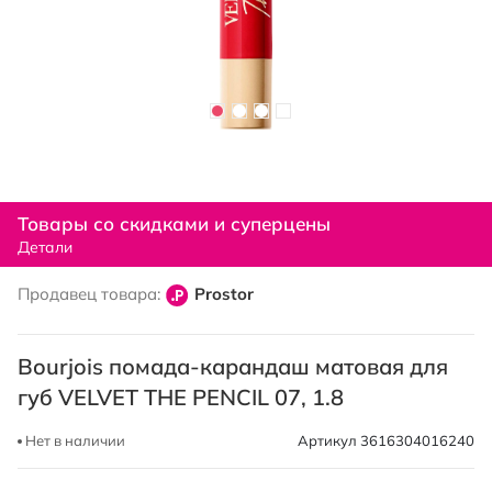
Перейти
к
Товары со скидками и суперцены
началу
Детали
галереи
изображений
Продавец товара:
Prostor
Bourjois помада-карандаш матовая для
губ VELVET THE PENCIL 07, 1.8
Нет в наличии
Артикул
3616304016240