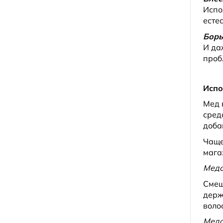
Испо
есте
Борь
И да
проб
Испо
Мед 
сред
доба
Чаще
мага
Медо
Смеш
держ
волос
Медо