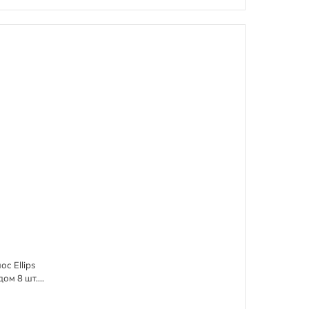
с Ellips
ом 8 шт. x