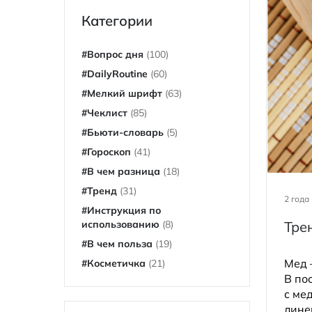
Категории
#Вопрос дня
(100)
#DailyRoutine
(60)
#Мелкий шрифт
(63)
#Чеклист
(85)
#Бьюти-словарь
(5)
#Гороскоп
(41)
#В чем разница
(18)
#Тренд
(31)
2 года
#Инструкция по
использованию
(8)
Тре
#В чем польза
(19)
Мед 
#Косметичка
(21)
В по
с ме
лине