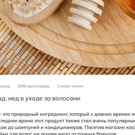
 назад
5909 просмотр(ов)
3
минут чтения
нд: мед в уходе за волосами
– это природный ингредиент, который с давних времен и
следнее время этот продукт также стал очень популярным
дом до шампуней и кондиционеров. Посетив магазин кос
йки для волос на основе меда от разных брендов.