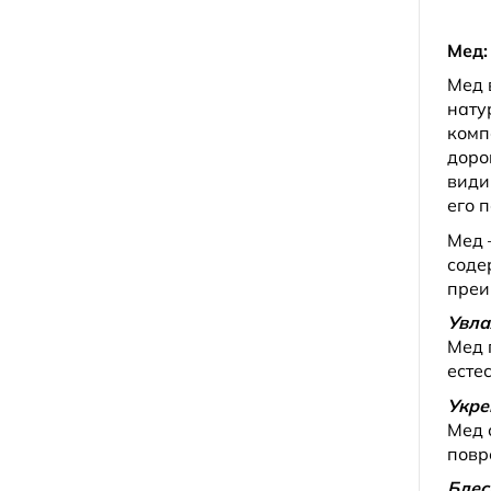
Мед:
Мед 
нату
комп
доро
види
его 
Мед 
соде
преи
Увл
Мед 
есте
Укре
Мед 
повр
Блес