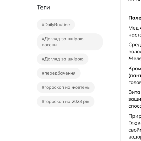
Теги
Поле
#DailyRoutine
Мед 
наст
#Догляд за шкірою
Сред
восени
воло
Желе
#Догляд за шкірою
Кром
#передбачення
(пан
голо
#гороскоп на жовтень
Вита
защи
#гороскоп на 2023 рік
спос
Прир
Глюк
свой
водо