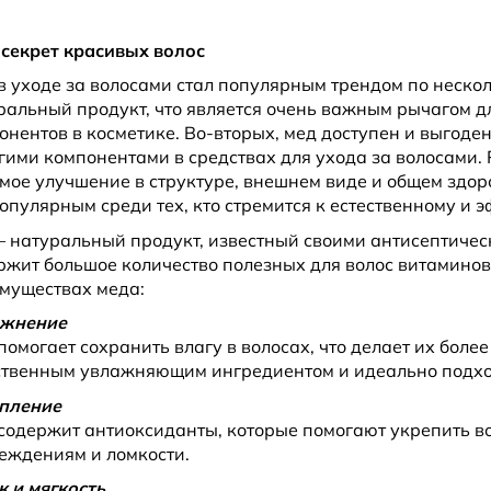
 секрет красивых волос
в уходе за волосами стал популярным трендом по неско
ральный продукт, что является очень важным рычагом дл
онентов в косметике. Во-вторых, мед доступен и выгоде
гими компонентами в средствах для ухода за волосами.
мое улучшение в структуре, внешнем виде и общем здоро
популярным среди тех, кто стремится к естественному и 
– натуральный продукт, известный своими антисептиче
ржит большое количество полезных для волос витаминов 
муществах меда:
ажнение
помогает сохранить влагу в волосах, что делает их боле
ственным увлажняющим ингредиентом и идеально подход
пление
содержит антиоксиданты, которые помогают укрепить во
еждениям и ломкости.
к и мягкость