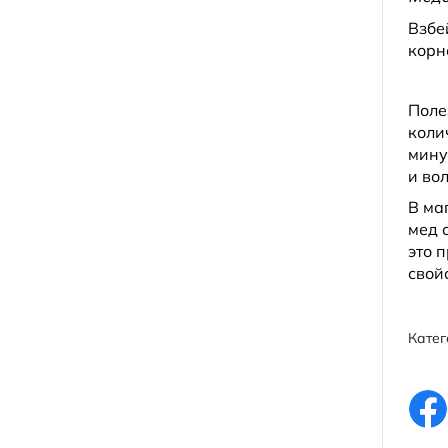
Взбе
корн
Поле
коли
мину
и вол
В ма
мед 
это 
свой
Катег