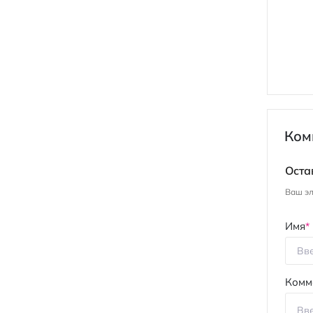
Ком
Оста
Ваш эл
Имя
Комм