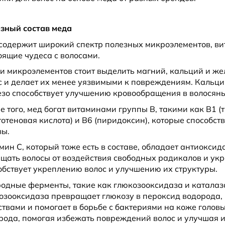
зный состав меда
содержит широкий спектр полезных микроэлементов, ви
оящие чудеса с волосами.
и микроэлементов стоит выделить магний, кальций и же
с и делает их менее уязвимыми к повреждениям. Кальций
зо способствует улучшению кровообращения в волосян
е того, мед богат витаминами группы B, такими как B1 (т
тотеновая кислота) и B6 (пиридоксин), которые способс
вы.
мин C, который тоже есть в составе, обладает антиокси
щать волосы от воздействия свободных радикалов и укр
обствует укреплению волос и улучшению их структуры.
одные ферменты, такие как глюкозооксидаза и каталаза
озооксидаза превращает глюкозу в пероксид водорода,
ствами и помогает в борьбе с бактериями на коже голов
рода, помогая избежать повреждений волос и улучшая и