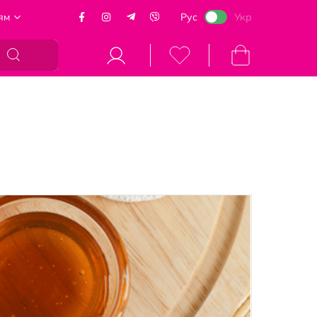
ям
Рус
Укр
Моя корзина