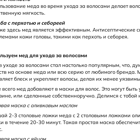
льзование меда во время ухода за волосами делает вол
ственную мягкость.
ба с перхотью и себореей
же здесь мед является эффективным. Антисептические с
лемами кожи головы, такими как перхоть и себорея.
льзуем мед для ухода за волосами
в уходе за волосами стал настолько популярным, что, ду
ств на основе меда или всю серию от любимого бренда. 
вляет блеск и укрепляет волосы, делая их менее уязви
 всего мед добавляют в маски для волос. Это могут быть
зине, или сделанные собственноручно. Делимся с тобой
вая маска с оливковым маслом
ай 2-3 столовые ложки меда с 2 столовыми ложками оли
и в течение 20-30 минут. Такая простая маска обеспеч
.
вая маска с яйцом