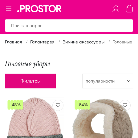
Toggle
Моя к
Nav
Главная
Галантерея
Зимние аксессуары
Головные у
Головные уборы
Фильтры
-48%
-64%