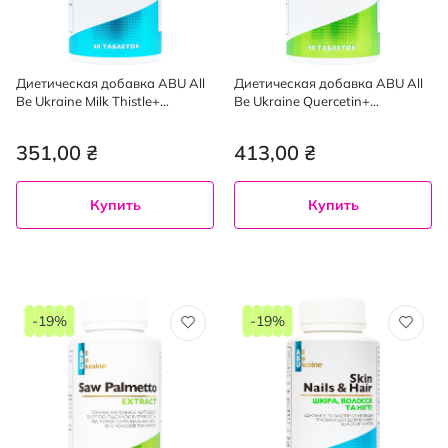
Диетическая добавка ABU All
Диетическая добавка ABU All
Be Ukraine Milk Thistle+
Be Ukraine Quercetin+
комплекс растительных
поддержка иммунной системы
экстрактов с расторопшей и
здоровья сердца и сосудов 90
351,00 ₴
413,00 ₴
витаминами группы B, 60 шт.
шт.
Купить
Купить
-19%
-19%