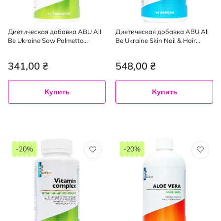
Диетическая добавка ABU All
Диетическая добавка ABU All
Be Ukraine Saw Palmetto
Be Ukraine Skin Nail & Hair
Экстракт Со Пальметто для
комплекс для кожи волос и
поддержки мужского
ногтей 60 шт.
341,00 ₴
548,00 ₴
здоровья 100 шт.
Купить
Купить
-20%
-20%