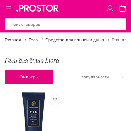
Toggle
Моя к
Nav
Главная
Тело
Средства для ванной и душа
Гели для
Гели для душа Liora
Фильтры