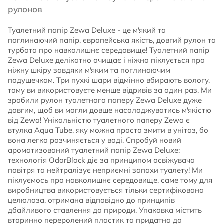
рулонов
Туалетний папір Zewa Deluxе - це м'який та
поглинаючий папір, європейська якість, довгий рулон та
турбота про навколишнє середовище! Туалетний папір
Zewa Deluxe делікатно очищає і ніжно піклується про
ніжну шкіру завдяки м'яким та поглинаючим
подушечкам. Три пухкі шари відмінно вбирають вологу,
тому ви використовуєте менше відривів за один раз. Ми
зробили рулон туалетного паперу Zewa Deluxe дуже
довгим, щоб ви могли довше насолоджуватись м'якістю
від Zewa! Унікальністю туалетного паперу Zewa є
втулка Aqua Tube, яку можна просто змити в унітаз, бо
вона легко розчиняється у воді. Спробуй новий
ароматизований туалетний папір Zewa Deluxe:
технологія OdorBlock діє за принципом освіжувача
повітря та нейтралізує неприємні запахи туалету! Ми
піклуємось про навколишнє середовище, саме тому для
виробництва використовується тільки сертифікована
целюлоза, отримана відповідно до принципів
дбайливого ставлення до природи. Упаковка містить
вторинно переролений пластик та придатна до