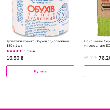
Туалетная бумага Обухов однослойная
Помошница Серв
180 г 1 шт.
універсальна E
30х30см, 2 шт
Рейтинг:
1
отзыв
100%
16,50 ₴
76,2
95,20 ₴
Купить