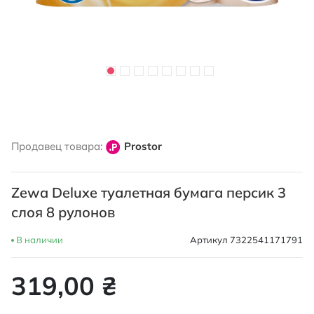
Перейти
к
Продавец товара:
Prostor
началу
галереи
изображений
Zewa Deluxe туалетная бумага персик 3
слоя 8 рулонов
В наличии
Артикул
7322541171791
319,00 ₴