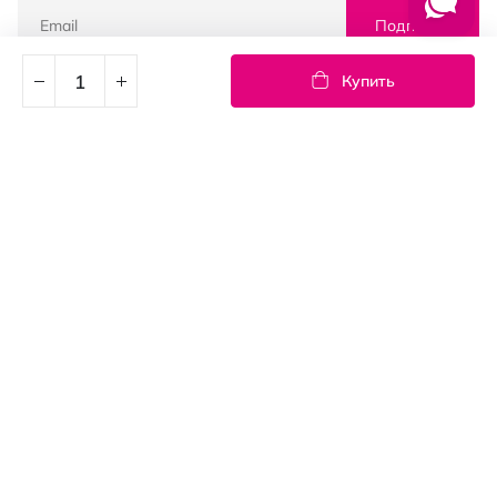
Подписка
Купить
© PROSTOR, 2005 - 2026
График работы: 09:00-21:00
КЛИЕНТАМ
Оплата и доставка
Возврат товаров
Пользовательское соглашение
Контакты