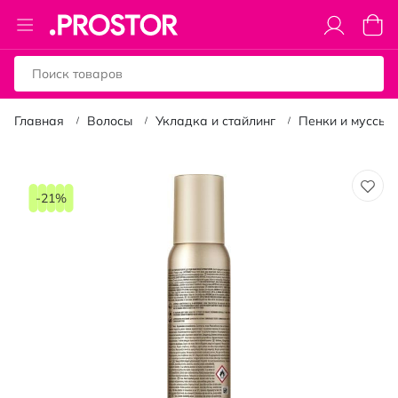
Toggle
Моя к
Nav
Главная
Волосы
Укладка и стайлинг
Пенки и муссы 
Пропустить
и
-21%
перейти
к
галереям
изображений