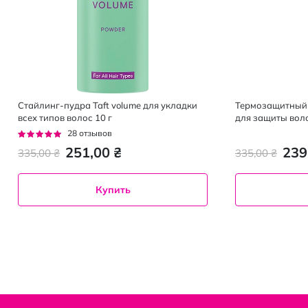
Стайлинг-пудра Taft volume для укладки
Термозащитный с
всех типов волос 10 г
для защиты воло
до 230 °C 250 м
Рейтинг:
28
отзывов
92%
251,00 ₴
239
335,00 ₴
335,00 ₴
Купить