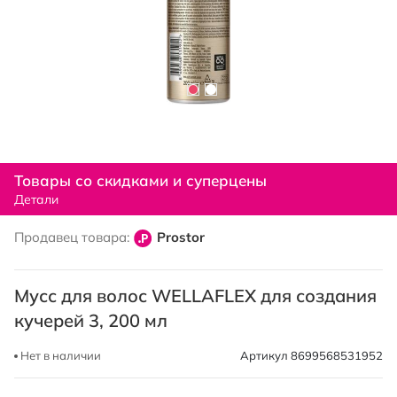
Перейти
к
Товары со скидками и суперцены
началу
Детали
галереи
изображений
Продавец товара:
Prostor
Мусс для волос WELLAFLEX для создания
кучерей 3, 200 мл
Нет в наличии
Артикул
8699568531952