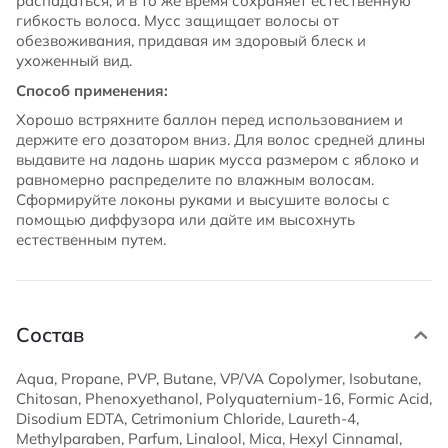
распадаться, и в то же время сохраняет естественную
гибкость волоса. Мусс защищает волосы от
обезвоживания, придавая им здоровый блеск и
ухоженный вид.
Способ применения:
Хорошо встряхните баллон перед использованием и
держите его дозатором вниз. Для волос средней длины
выдавите на ладонь шарик мусса размером с яблоко и
равномерно распределите по влажным волосам.
Сформируйте локоны руками и высушите волосы с
помощью диффузора или дайте им высохнуть
естественным путем.
Состав
Aqua, Propane, PVP, Butane, VP/VA Copolymer, Isobutane,
Chitosan, Phenoxyethanol, Polyquaternium-16, Formic Acid,
Disodium EDTA, Cetrimonium Chloride, Laureth-4,
Methylparaben, Parfum, Linalool, Mica, Hexyl Cinnamal,