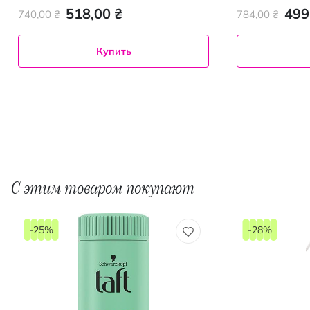
518,00 ₴
499
740,00 ₴
784,00 ₴
Купить
С этим товаром покупают
-25%
-28%