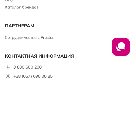
Каталог брендов
ПАРТНЕРАМ
Сотрудничество с Prostor
КОНТАКТНАЯ ИНФОРМАЦИЯ
0 800 600 200
+38 (067) 690 00 85
club@prostor.ua
АДРЕС
ТОВ «НУМИС» 49106, г. Днепр,
б-р Славы, 7К тел.: (056) 376 79 61
office@prostor.ua