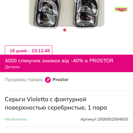
16 дней -
23:12:47
Перейти
к
4000 спекучих знижок від -40% в PROSTOR
началу
Детали
галереи
изображений
Продавец товара:
Prostor
Серьги Violetta с фактурной
поверхностью серебристые, 1 пара
В наличии
Артикул
2000002094920