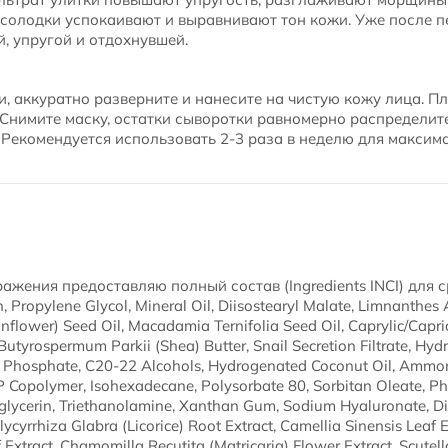
 солодки успокаивают и выравнивают тон кожи. Уже после 
й, упругой и отдохнувшей.
и, аккуратно разверните и нанесите на чистую кожу лица. П
. Снимите маску, остатки сыворотки равномерно распредели
. Рекомендуется использовать 2-3 раза в неделю для максим
жения предоставляю полный состав (Ingredients INCI) для ср
in, Propylene Glycol, Mineral Oil, Diisostearyl Malate, Limnant
nflower) Seed Oil, Macadamia Ternifolia Seed Oil, Caprylic/Capric 
 Butyrospermum Parkii (Shea) Butter, Snail Secretion Filtrate, Hyd
l Phosphate, C20-22 Alcohols, Hydrogenated Coconut Oil, Amm
P Copolymer, Isohexadecane, Polysorbate 80, Sorbitan Oleate, P
glycerin, Triethanolamine, Xanthan Gum, Sodium Hyaluronate, D
Glycyrrhiza Glabra (Licorice) Root Extract, Camellia Sinensis Leaf
 Extract, Chamomilla Recutita (Matricaria) Flower Extract, Scutell