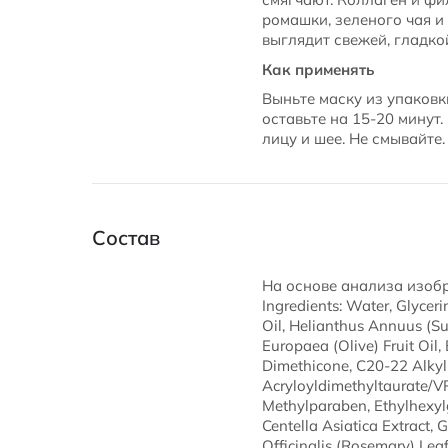
ромашки, зеленого чая и
выглядит свежей, гладко
Как применять
Выньте маску из упаковк
оставьте на 15-20 минут
лицу и шее. Не смывайте
Состав
На основе анализа изобра
Ingredients: Water, Glycer
Oil, Helianthus Annuus (Su
Europaea (Olive) Fruit Oil,
Dimethicone, C20-22 Alky
Acryloyldimethyltaurate/V
Methylparaben, Ethylhexyl
Centella Asiatica Extract, 
Officinalis (Rosemary) Leaf