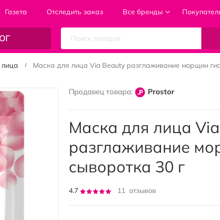
Газета
Отследить заказ
Все бренды
Покупател
ОГ
 лица
Маска для лица Via Beauty разглаживание морщин гиа
Продавец товара:
Prostor
Маска для лица Via
разглаживание мо
сыворотка 30 г
Рейтинг:
4.7
11
отзывов
93
100
% of