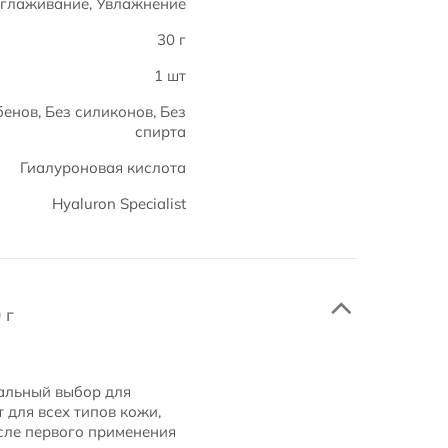
глаживание, Увлажнение
30 г
1 шт
енов, Без силиконов, Без
спирта
Гиалуроновая кислота
Hyaluron Specialist
 г
альный выбор для
 для всех типов кожи,
сле первого применения