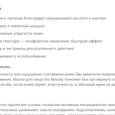
а
е и питание благодаря гиалуроновой кислоте и маслам
ких и заметных морщин
шение упругости кожи
я текстура — комфортное нанесение, быстрый эффект
 и экстракты для усиленного действия
дневного использования
если...
склость или ощущение стягивания кожи. Вы заметили появл
вание. Маска для лица Via Beauty поможет быстро вернуть с
для вас, если кожа теряет эластичность, а обычный крем не 
тно прилегает к коже, позволяя активным ингредиентам про
тенсивно увлажняет, масла макадамии, подсолнечника, оли
ильтрат улитки повышают упругость, разглаживают морщины.