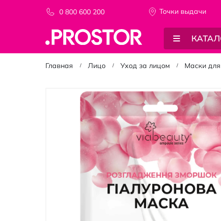
Точки выдачи
0 800 600 200
КАТАЛ
Главная
Лицо
Уход за лицом
Маски для
Пропустить
и
перейти
к
галереям
изображений