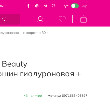
ям
Рус
Укр
Моя корзина
луроновая + сыворотка 30 г
 Beauty
рщин гиалуроновая +
В наличии
Артикул
6971663406697