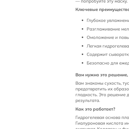
— попробуйте эту маску.
Ключевые преимуществ
Глубокое увлажнени
Разглаживание мел
Омоложение и повы
Легкая гидрогелева
Содержит сыворотку
Безопасно для еже
Вам нужно это решение, 
Вам знакомы сухость, ту
предотвратить их образо
гладкость. Это решение 
результата.
Как это работает?
Гидрогелевая основа пло
Гиалуроновая кислота ин
смягчают. Коллаген и ф