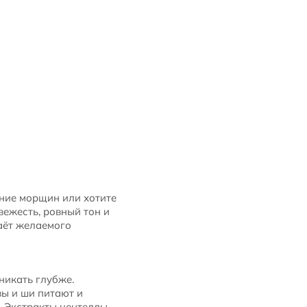
ение морщин или хотите
вежесть, ровный тон и
даёт желаемого
никать глубже.
вы и ши питают и
 Экстракты центеллы,