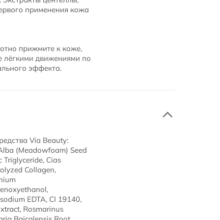
первого применения кожа
лотно прижмите к коже,
те лёгкими движениями по
ального эффекта.
едства Via Beauty:
hes Alba (Meadowfoam) Seed
Triglyceride, Cias
rolyzed Collagen,
onium
henoxyethanol,
isodium EDTA, CI 19140,
 Extract, Rosmarinus
aria Baicalensis Root