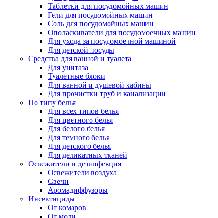
Таблетки для посудомойных машин
Гели для посудомойных машин
Соль для посудомойных машин
Ополаскиватели для посудомоечных машин
Для ухода за посудомоечной машиной
Для детской посуды
Средства для ванной и туалета
Для унитаза
Туалетные блоки
Для ванной и душевой кабины
Для прочистки труб и канализации
По типу белья
Для всех типов белья
Для цветного белья
Для белого белья
Для темного белья
Для детского белья
Для деликатных тканей
Освежители и дезинфекция
Освежители воздуха
Свечи
Аромадиффузоры
Инсектициды
От комаров
От моли