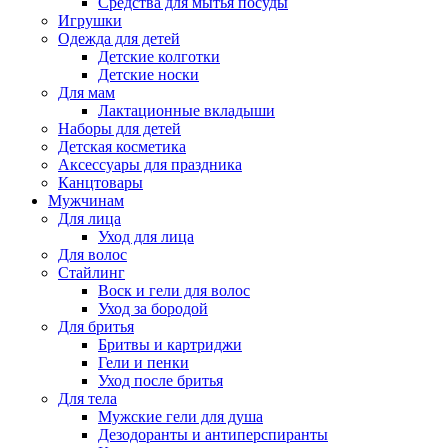
Средства для мытья посуды
Игрушки
Одежда для детей
Детские колготки
Детские носки
Для мам
Лактационные вкладыши
Наборы для детей
Детская косметика
Аксессуары для праздника
Канцтовары
Мужчинам
Для лица
Уход для лица
Для волос
Стайлинг
Воск и гели для волос
Уход за бородой
Для бритья
Бритвы и картриджи
Гели и пенки
Уход после бритья
Для тела
Мужские гели для душа
Дезодоранты и антиперспиранты