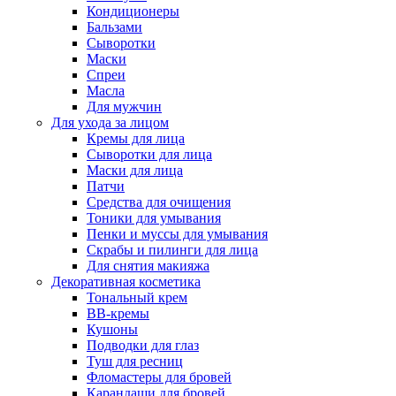
Кондиционеры
Бальзами
Сыворотки
Маски
Спреи
Масла
Для мужчин
Для ухода за лицом
Кремы для лица
Сыворотки для лица
Маски для лица
Патчи
Средства для очищения
Тоники для умывания
Пенки и муссы для умывания
Скрабы и пилинги для лица
Для снятия макияжа
Декоративная косметика
Тональный крем
BB-кремы
Кушоны
Подводки для глаз
Туш для ресниц
Фломастеры для бровей
Карандаши для бровей