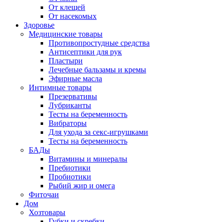
От клещей
От насекомых
Здоровье
Медицинские товары
Противопростудные средства
Антисептики для рук
Пластыри
Лечебные бальзамы и кремы
Эфирные масла
Интимные товары
Презервативы
Лубриканты
Тесты на беременность
Вибраторы
Для ухода за секс-игрушками
Тесты на беременность
БАДы
Витамины и минералы
Пребиотики
Пробиотики
Рыбий жир и омега
Фиточаи
Дом
Хозтовары
Губки и скребки