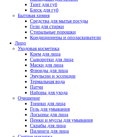
Тинт для губ
Блеск для губ
Бытовая химия
Средства для мытья посуды
Гели для стирки
Стиральные порошки
Кондиционеры и ополаскиватели
Лицо
Уходовая косметика
Крем для лица
Сыворотки для лица
Маски для лица
Флюиды для лица
Эмульсии и эссенции
Термальная вода
Патчи
Наборы для ухода
Очищение
Тоники для лица
Гель для умывания
Лосьоны для лица
Пенки и муссы для умывания
Скрабы для лица
Пилинги для лица
Снятие макияжа