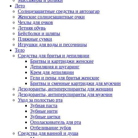
Массажеры и ролики
Лето
Солнцезащитные средства и автозагар
Женские солнцезащитные очки
Чехлы для очков
Летняя обувь
Бейсболки и шляпы
Пляжные сумки
Игрушки для воды и песочницы
Тело
Средства для бритья и депиляции
Бритвы и картриджи женские
Депиляция и шугаринг
Крем для депиляции
Гели и пены для бритья женские
Бритвы и сменные картриджи для мужчин
Дезодоранты, антиперспиранты для женщин
Дезодоранты, антиперспиранты для мужчин
Уход за полостью рта
Зубная паста
Зубные нити
Зубные щетки
Ополаскиватель для рта
Отбеливание зубов
Средства для ванной и душа