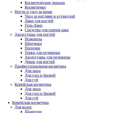
Косметические зеркала
Косметички
Ногти и уход за ними
Уход за ногтями и кутикулой
Лаки для ногтей
Гель-Лаки
Средства для снятия лака
Аксессуары для ногтей
Ножницы
Щипчики
Пилочки
Терки для педикюра
Аксессуары для педикюра
Декор для ногтей
Профессиональная косметика
Для лица
Для глаз и бровей
Для губ
Корейская косметика
Для лица
Для глаз и бровей
Для губ
Корейская косметика
Для волос
Шампуни