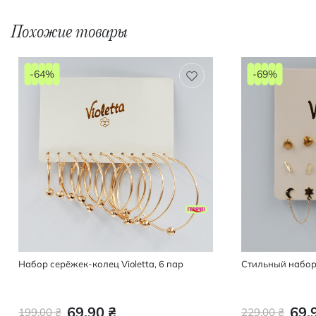
Похожие товары
-64%
-69%
Набор серёжек-колец Violetta, 6 пар
Стильный набор 
69,90 ₴
69,
199,00 ₴
229,00 ₴