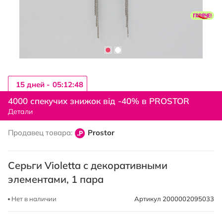
15 дней -
05:12:47
Перейти
к
4000 спекучих знижок від -40% в PROSTOR
началу
Детали
галереи
изображений
Продавец товара:
Prostor
Серьги Violetta с декоративными
элементами, 1 пара
Нет в наличии
Артикул
2000002095033