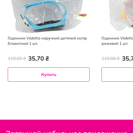
Годинник Violetta наручний дитячий колір
Годинник Violet
блакитний 1 шт.
рожевий 1 шт.
35,70 ₴
35,
119,00 ₴
119,00 ₴
Купить