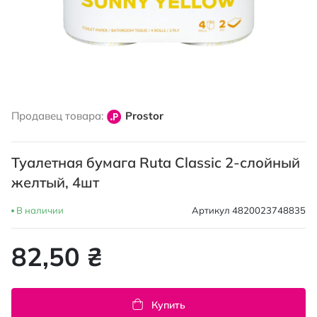
Перейти
к
Продавец товара:
Prostor
началу
галереи
изображений
Туалетная бумага Ruta Classic 2-слойный
желтый, 4шт
В наличии
Артикул
4820023748835
82,50 ₴
Купить