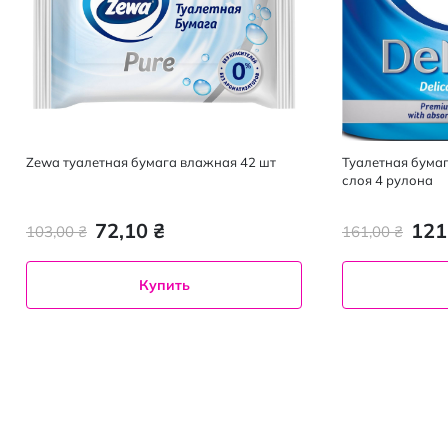
Zewa туалетная бумага влажная 42 шт
Туалетная бумаг
слоя 4 рулона
72,10 ₴
121
103,00 ₴
161,00 ₴
Купить