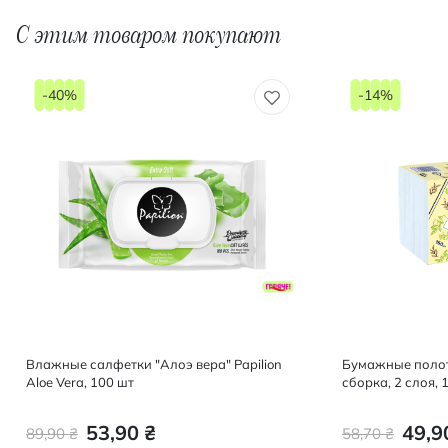
С этим товаром покупают
-40%
-14%
Влажные салфетки "Алоэ вера" Papilion
Бумажные полот
Aloe Vera, 100 шт
сборка, 2 слоя, 
53,90 ₴
49,9
89,90 ₴
58,70 ₴