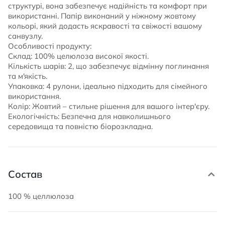
структурі, вона забезпечує надійність та комфорт при
використанні. Папір виконаний у ніжному жовтому
кольорі, який додасть яскравості та свіжості вашому
санвузлу.
Особливості продукту:
Склад: 100% целюлоза високої якості.
Кількість шарів: 2, що забезпечує відмінну поглинання
та м'якість.
Упаковка: 4 рулони, ідеально підходить для сімейного
використання.
Колір: Жовтий – стильне рішення для вашого інтер'єру.
Екологічність: Безпечна для навколишнього
середовища та повністю біорозкладна.
Состав
100 % целлюлоза