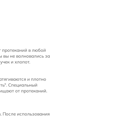
т протеканий в любой
ы вы не волновались за
учек и хлопот.
атягиваются и плотно
ть". Специальный
ищают от протеканий.
в. После использования