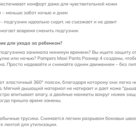
беспечивает комфорт даже для чувствительной кожи
и – меньше забот ночью и днем
– подгузник идеально сидит, не съезжает и не давит
могает вовремя сменить подгузник
ие для ухода за ребенком?
 подгузника занимала минимум времени? Вы ищете защиту о
гулке или ночью? Pampers Maxi Pants Размер 4 созданы, чтоб
ка. Просто надевайте и снимайте одним движением – без лип
т эластичный 360° поясок, благодаря которому они легко н
а. Мягкий дышащий материал не натирает и дает коже "дыша
тро впитывает влагу, а двойные манжеты вокруг ножек защ
огда пришло время замены.
 обычные трусики. Снимается легким разрывом боковых шво
е лентой для утилизации.