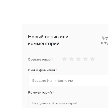
Новый отзыв или
Тру
комментарий
шт
1
2
3
4
5
Оцените товар
star
stars
stars
stars
stars
Имя и фамилия
Комментарий