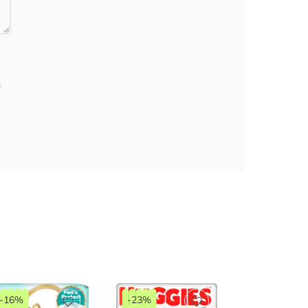
с
-16%
-23%
-30%