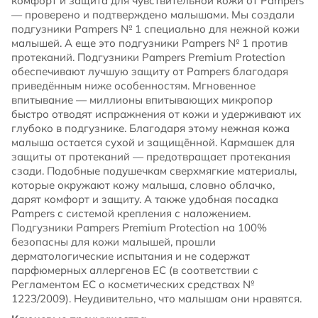
комфорт и защита для чувствительной кожи от Pampers
— проверено и подтверждено малышами. Мы создали
подгузники Pampers № 1 специально для нежной кожи
малышей. А еще это подгузники Pampers № 1 против
протеканий. Подгузники Pampers Premium Protection
обеспечивают лучшую защиту от Pampers благодаря
приведённым ниже особенностям. Мгновенное
впитывание — миллионы впитывающих микропор
быстро отводят испражнения от кожи и удерживают их
глубоко в подгузнике. Благодаря этому нежная кожа
малыша остается сухой и защищённой. Кармашек для
защиты от протеканий — предотвращает протекания
сзади. Подобные подушечкам сверхмягкие материалы,
которые окружают кожу малыша, словно облачко,
дарят комфорт и защиту. А также удобная посадка
Pampers с системой крепления с наложением.
Подгузники Pampers Premium Protection на 100%
безопасны для кожи малышей, прошли
дерматологические испытания и не содержат
парфюмерных аллергенов ЕС (в соответствии с
Регламентом ЕС о косметических средствах №
1223/2009). Неудивительно, что малышам они нравятся.