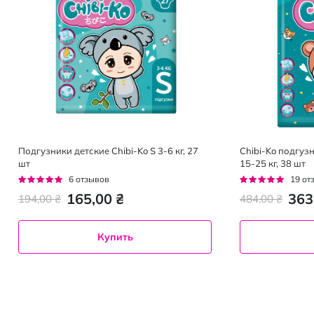
Подгузники детские Chibi-Ko S 3-6 кг, 27
Chibi-Ko подгуз
шт
15-25 кг, 38 шт
Рейтинг:
Рейтинг:
6
отзывов
19
от
100%
96%
165,00 ₴
363
194,00 ₴
484,00 ₴
Купить