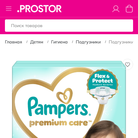
Toggle
Моя к
Nav
Главная
Детям
Гигиена
Подгузники
Подгузники Pa
Пропустить
и
перейти
к
галереям
изображений