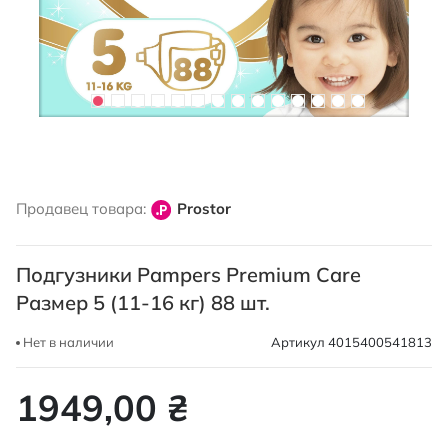
Перейти
к
Продавец товара:
Prostor
началу
галереи
изображений
Подгузники Pampers Premium Care
Размер 5 (11-16 кг) 88 шт.
Нет в наличии
Артикул
4015400541813
1949,00 ₴