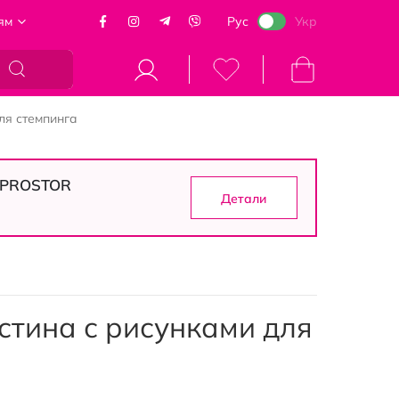
ям
Рус
Укр
Моя корзина
ля стемпинга
в PROSTOR
Детали
стина с рисунками для