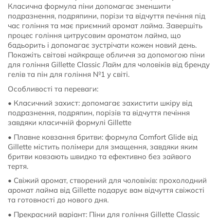
Класична формула піни допомагає зменшити
подразнення, подряпини, порізи та відчуття печіння під
час гоління та має приємний аромат лайма. Завершіть
процес гоління цитрусовим ароматом лайма, що
бадьорить і допомагає зустрічати кожен новий день.
Покажіть світові найкраще обличчя за допомогою піни
для гоління Gillette Classic Лайм для чоловіків від бренду
гелів та пін для гоління №1 у світі.
Особливості та переваги:
• Класичний захист: допомагає захистити шкіру від
подразнення, подряпин, порізів та відчуття печіння
завдяки класичній формулі Gillette
• Плавне ковзання бритви: формула Comfort Glide від
Gillette містить полімери для змащення, завдяки яким
бритви ковзають швидко та ефективно без зайвого
тертя.
• Свіжий аромат, створений для чоловіків: прохолодний
аромат лайма від Gillette подарує вам відчуття свіжості
та готовності до нового дня.
• Прекрасний варіант: Піни для гоління Gillette Classic