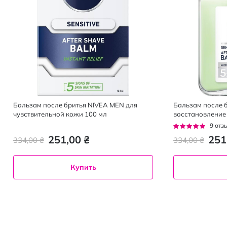
Бальзам после бритья NIVEA MEN для
Бальзам после 
чувствительной кожи 100 мл
восстановление
100 мл
Рейтинг:
9
отз
93%
251,00 ₴
251
334,00 ₴
334,00 ₴
Купить