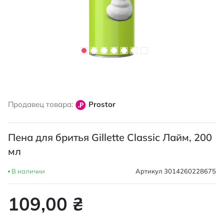
Перейти
к
Продавец товара:
Prostor
началу
галереи
изображений
Пена для бритья Gillette Classic Лайм, 200
мл
В наличии
Артикул
3014260228675
109,00 ₴