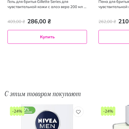
Гель для бритья Gillette Series для
Пена для бритья 
чувствительной кожи с алоэ вера 200 мл +
чувствительной 
200 мл
200 мл
286,00 ₴
210
409,00 ₴
262,00 ₴
Купить
С этим товаром покупают
-24%
-24%