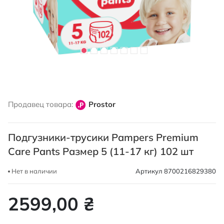
Перейти
к
Продавец товара:
Prostor
началу
галереи
изображений
Подгузники-трусики Pampers Premium
Care Pants Размер 5 (11-17 кг) 102 шт
Нет в наличии
Артикул
8700216829380
2599,00 ₴