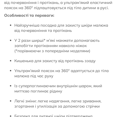
від почервоніння і протікань, а ультрам’який еластичний
поясок на 360° підлаштовується під тіло дитини в русі.
Особливості та переваги:
Найзручніша посадка для захисту шкіри малюка
від почервоніння та протікань
У 2 рази ширші* м’які манжети допомагають
запобігти протіканням навколо ніжок
(*порівнюючи з попередніми моделями)
Кишенька для захисту від протікань ззаду
Ультрам’який поясок на 360° адаптується до тіла
малюка під час руху
Із суперпоглинаючим внутрішнім шаром, який
миттєво поглинає рідину
Легкі зміни: легке надягання, легке зривання,
згортання і утилізація за допомогою стрічки
Безпека для дитячої шкіри підтверджена