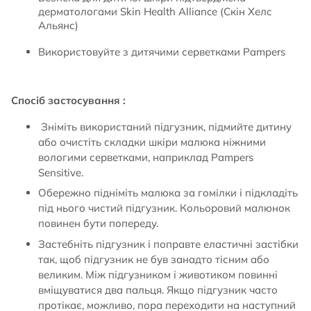
дерматологами Skin Health Alliance (Скін Хелс
Альянс)
Використовуйте з дитячими серветками Pampers
Спосіб застосування :
Зніміть використаний підгузник, підмийте дитину
або очистіть складки шкіри малюка ніжними
вологими серветками, наприклад Pampers
Sensitive.
Обережно підніміть малюка за гомілки і підкладіть
під нього чистий підгузник. Кольоровий малюнок
повинен бути попереду.
Застебніть підгузник і поправте еластичні застібки
так, щоб підгузник не був занадто тісним або
великим. Між підгузником і животиком повинні
вміщуватися два пальця. Якщо підгузник часто
протікає, можливо, пора переходити на наступний