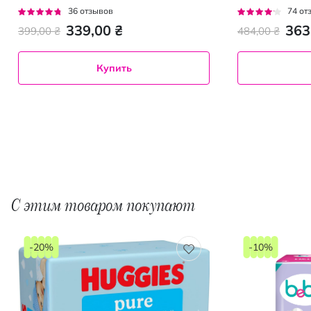
Рейтинг:
Рейтинг:
36
отзывов
74
от
89%
78%
339,00 ₴
363
399,00 ₴
484,00 ₴
Купить
С этим товаром покупают
-20%
-10%