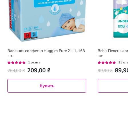
Влажная салфетка Huggies Pure 2 + 1, 168
Bebis Пеленки о
шт.
шт
Рейтинг:
Рейтинг:
1
отзыв
13
от
100%
95%
209,00 ₴
89,9
264,00 ₴
99,90 ₴
Купить