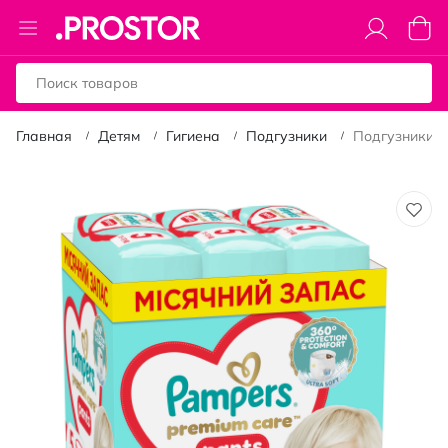
Toggle
Моя к
Nav
Главная
Детям
Гигиена
Подгузники
Подгузники-тр
Пропустить
и
перейти
к
галереям
изображений