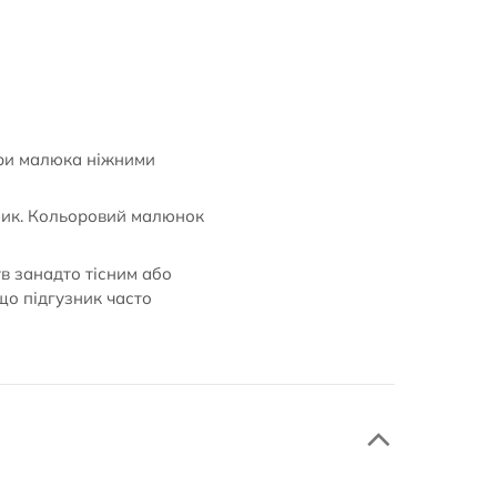
іри малюка ніжними
зник. Кольоровий малюнок
ув занадто тісним або
що підгузник часто