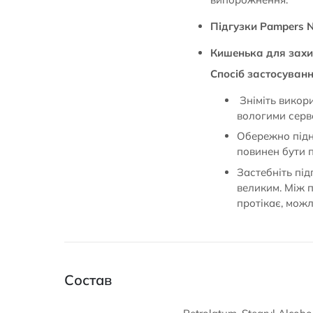
Підгузки Pampers 
Кишенька для захис
Спосіб застосуванн
Зніміть викор
вологими серве
Обережно підні
повинен бути 
Застебніть під
великим. Між 
протікає, можл
Состав