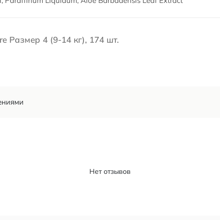
l, Paraffinum Liquidum, Aloe Barbadensis Leaf Extract
 Размер 4 (9-14 кг), 174 шт.
ениями
Нет отзывов