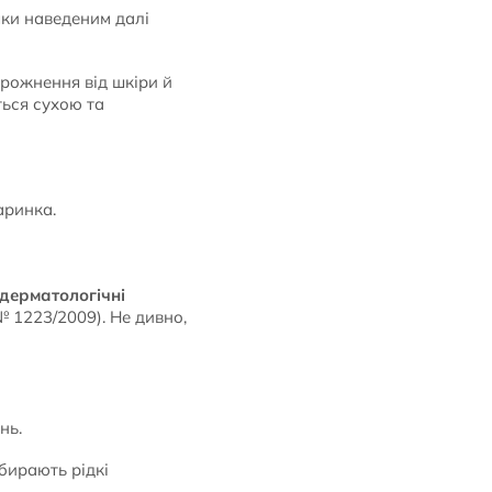
ки наведеним далі
рожнення від шкіри й
ться сухою та
аринка.
дерматологічні
 1223/2009). Не дивно,
нь.
вбирають рідкі