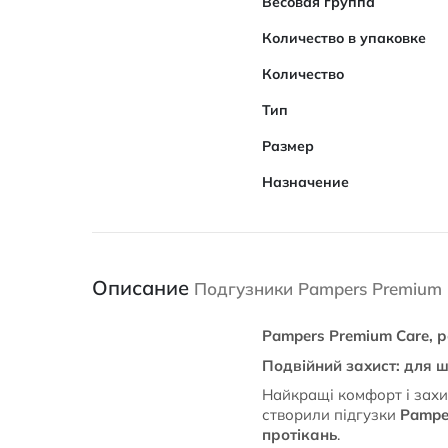
Весовая группа
Количество в упаковке
Количество
Тип
Размер
Назначение
Описание
Подгузники Pampers Premium C
Pampers Premium Care, ро
Подвійний захист: для ш
Найкращі комфорт і захи
створили підгузки
Pampe
протікань
.