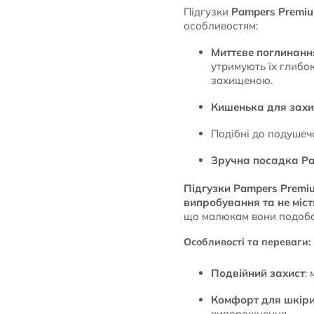
Підгузки
Pampers Premiu
особливостям:
Миттєве поглинанн
утримують їх глибо
захищеною.
Кишенька для захис
Подібні до подуше
Зручна посадка P
Підгузки Pampers Premiu
випробування та не міс
що малюкам вони подоба
Особливості та переваги:
Подвійний захист
:
Комфорт для шкір
випорожнення.