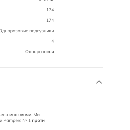
174
174
Одноразовые подгузники
4
Одноразовая
джено малюками. Ми
зки Pampers № 1
проти