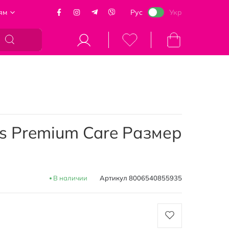
ям
Рус
Укр
Моя корзина
s Premium Care Размер
В наличии
Артикул
8006540855935