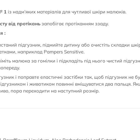
№ 1
із надм’яких матеріалів для чутливої шкіри малюків.
ту від протікань
запобігає протіканням ззаду.
я :
истаний підгузник, підмийте дитину або очистіть складки шк
тками, наприклад Pampers Sensitive.
міть малюка за гомілки і підкладіть під нього чистий підгу
попереду.
гузник і поправте еластичні застібки так, щоб підгузник не б
підгузником і животиком повинні вміщуватися два пальця. Як
иво, пора переходити на наступний розмір.