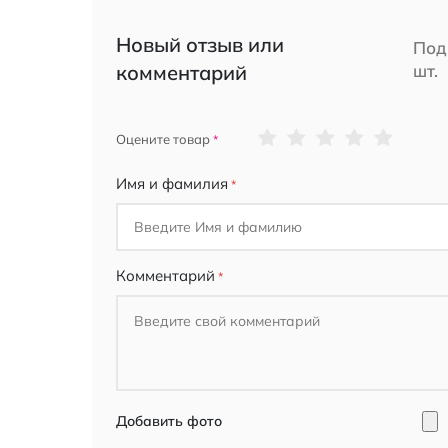
Новый отзыв или
Под
комментарий
шт.
1
2
3
4
5
Оцените товар
star
stars
stars
stars
stars
Имя и фамилия
Комментарий
Добавить фото