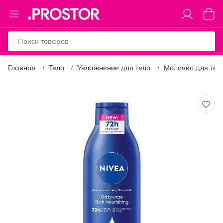
Toggle
Моя к
Nav
Главная
Тело
Увлажнение для тела
Молочко для тел
Пропустить
и
перейти
к
галереям
изображений