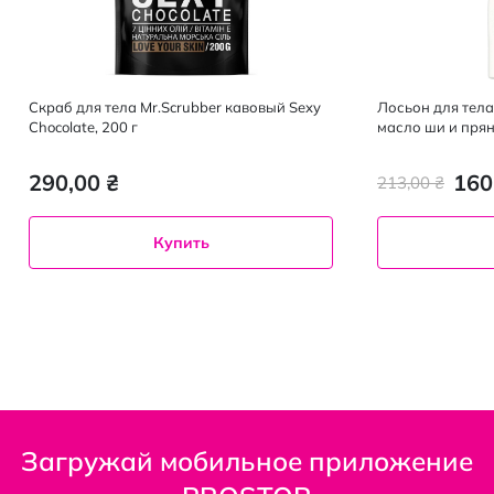
Скраб для тела Mr.Scrubber кавовый Sexy
Лосьон для тел
Сhocolate, 200 г
масло ши и прян
290,00 ₴
160
213,00 ₴
Купить
Загружай мобильное приложение