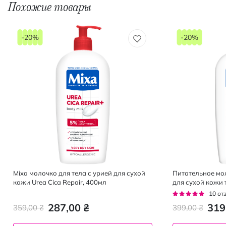
Похожие товары
-20%
-20%
Mixa молочко для тела с урией для сухой
Питательное мо
кожи Urea Cica Repair, 400мл
для сухой кожи 
Рейтинг:
10
от
92%
287,00 ₴
319
359,00 ₴
399,00 ₴