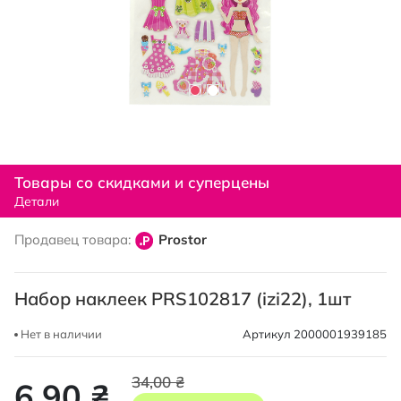
Перейти
к
Товары со скидками и суперцены
началу
Детали
галереи
изображений
Продавец товара:
Prostor
Набор наклеек PRS102817 (izi22), 1шт
Нет в наличии
Артикул
2000001939185
34,00 ₴
6,90 ₴