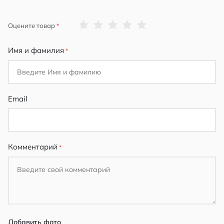
1
2
3
4
5
Оцените товар
star
stars
stars
stars
stars
Имя и фамилия
Email
Комментарий
Добавить фото