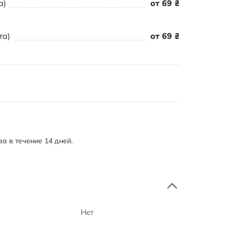
а)
от 69 ₴
та)
от 69 ₴
а в течение 14 дней.
Нет