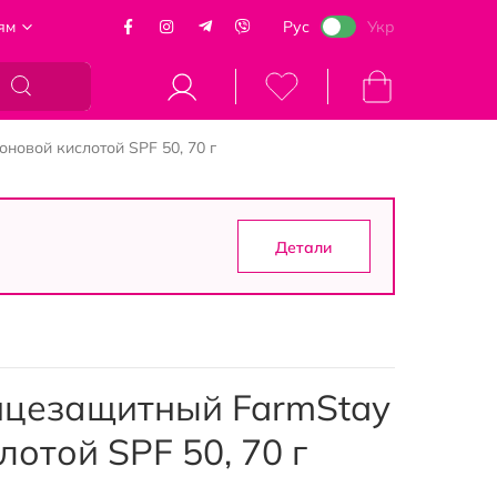
ям
Рус
Укр
Моя корзина
новой кислотой SPF 50, 70 г
Детали
нцезащитный FarmStay
лотой SPF 50, 70 г