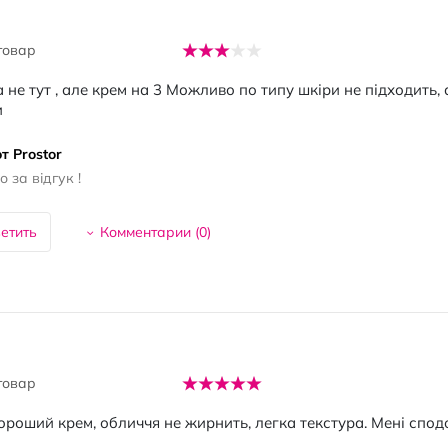
товар
 не тут , але крем на 3 Можливо по типу шкіри не підходить
и
т Prostor
 за відгук !
етить
Комментарии (
0
)
товар
ороший крем, обличчя не жирнить, легка текстура. Мені спод