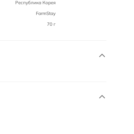
Республика Корея
FarmStay
70 г