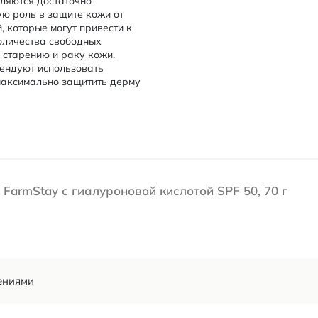
вляются достаточно
ую роль в защите кожи от
 которые могут привести к
оличества свободных
 старению и раку кожи.
мендуют использовать
 максимально защитить дерму
FarmStay с гиалуроновой кислотой SPF 50, 70 г
ениями