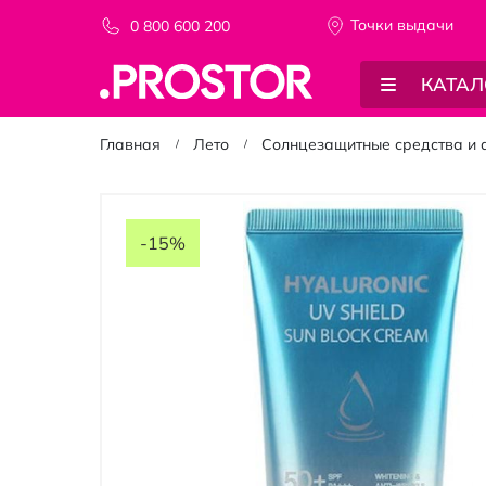
Точки выдачи
0 800 600 200
КАТАЛ
Главная
Лето
Солнцезащитные средства и 
Пропустить
и
-15%
перейти
к
галереям
изображений