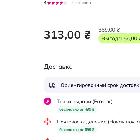
Рейтинг:
4
2
отзыва
80
100
% of
369,00 ₴
313,00 ₴
Выгода
56,00 
Доставка
Ориентировочный срок доставки
Точки выдачи (Prostor)
бесплатно от 499 ₴
Почтовое отделение (Новая почта
бесплатно от 699 ₴