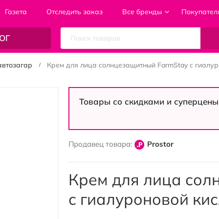
Газета
Отследить заказ
Все бренды
Покупател
ОГ
автозагар
Крем для лица солнцезащитный FarmStay с гиалуро
Товары со скидками и суперцены
Продавец товара:
Prostor
Крем для лица сол
с гиалуроновой кис