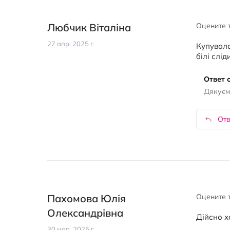
Любчик Віталіна
Оцените 
27 апр. 2025 г.
Купувала
білі слід
Ответ о
Дякуємо
Отв
Пахомова Юлія
Оцените 
Олександрівна
Дійсно х
30 мар. 2025 г.