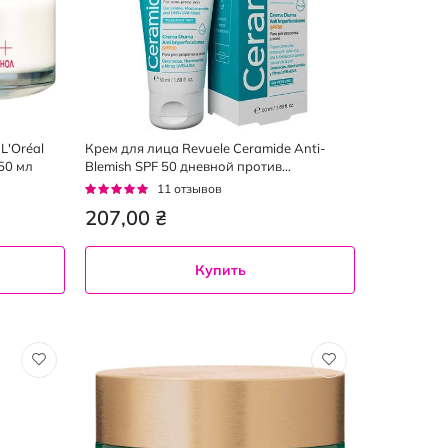
L'Oréal
Крем для лица Revuele Ceramide Anti-
50 мл
Blemish SPF 50 дневной против
пигментных пятен 50 мл
Рейтинг:
11
отзывов
93%
207,00 ₴
Купить