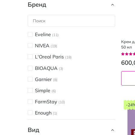
Бренд
Eveline
11
Крем дл
NIVEA
19
50 мл
Рейтин
L'Oreal Paris
18
92%
600,
BIOAQUA
3
Garnier
8
Simple
6
FarmStay
10
-24
Enough
1
Sane
5
Вид