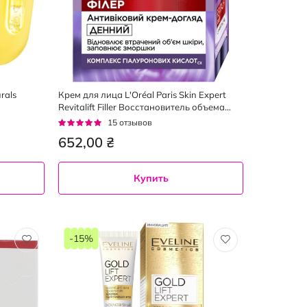
rals
Крем для лица L'Oréal Paris Skin Expert
Revitalift Filler Восстановитель объема
дневной 40+, 50 мл
Рейтинг:
15
отзывов
93%
652,00 ₴
Купить
-15%