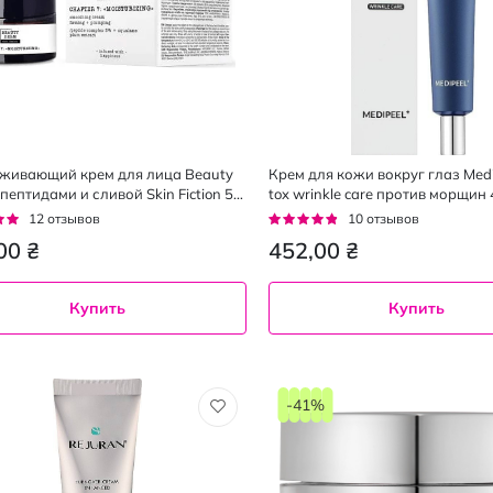
живающий крем для лица Beauty
Крем для кожи вокруг глаз Medi
пептидами и сливой Skin Fiction 50
tox wrinkle care против морщин 
г:
Рейтинг:
12
отзывов
10
отзывов
92%
00 ₴
452,00 ₴
Купить
Купить
-41%