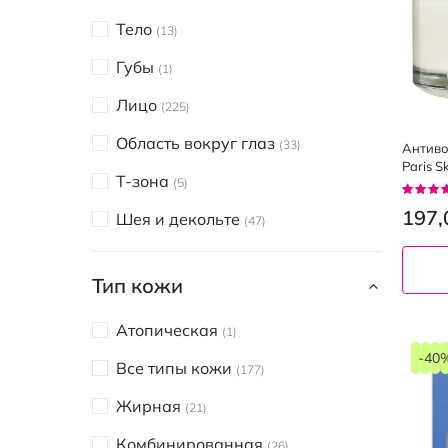
Dushka
1
Тело
13
Face Boom
1
Губы
1
Fortheskin
9
Лицо
225
Heimish
1
Область вокруг глаз
33
Антиво
Hollyskin
2
Paris S
Т-зона
5
Рейтин
Just Dream
2
92%
197,
Шея и декольте
47
Medi-Peel
13
Mr.Scrubber
5
Тип кожи
Noreva
5
Атопическая
1
Purito
1
-40
Все типы кожи
177
Pyunkang Yul
1
Жирная
21
RE.CARE
1
Комбинированная
26