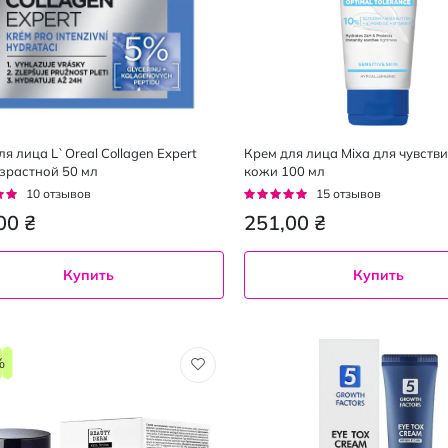
я лица L`Oreal Collagen Expert
Крем для лица Mixa для чувств
зрастной 50 мл
кожи 100 мл
г:
Рейтинг:
10
отзывов
15
отзывов
93%
00 ₴
251,00 ₴
Купить
Купить
%