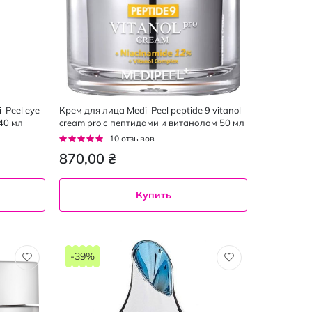
-Peel eye
Крем для лица Medi-Peel peptide 9 vitanol
40 мл
cream pro с пептидами и витанолом 50 мл
Рейтинг:
10
отзывов
92%
870,00 ₴
Купить
-39%