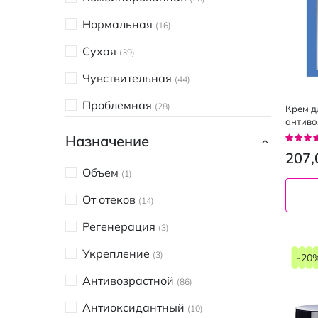
Rejuran
2
Нормальная
16
Round Lab
1
Сухая
39
Skin1004
6
Чувствительная
44
Владіком
1
Проблемная
28
Крем дл
ЯКА
2
антиво
Рейтин
Назначение
AVENE
92%
8
207,
Beauty Derm
Объем
1
4
Bielenda
От отеков
11
14
BIODERMA
Регенерация
5
3
CeraVe
Укрепление
2
3
-20
Dr.Sante
Антивозрастной
3
86
ELEN cosmetics
Антиоксидантный
2
10