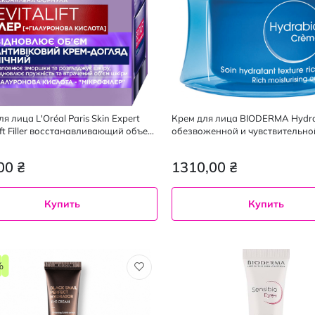
я лица L'Oréal Paris Skin Expert
Крем для лица BIODERMA Hydra
ift Filler восстанавливающий объем
обезвоженной и чувствительно
 40+, 50 мл
мл
00 ₴
1310,00 ₴
Купить
Купить
%