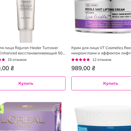
ля лица Rejuran Healer Turnover
Крем для лица VT Cosmetics Reed
Enhanced восстанавливающий 50
микроиглами и эффектом лифт
мл
г:
Рейтинг:
15
отзывов
12
отзывов
92%
,00 ₴
989,00 ₴
Купить
Купить
%