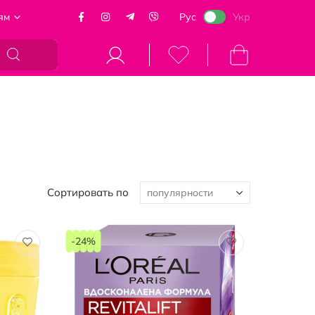
ям
Рус
Укр
Моя корзина
Сортировать по
-24%