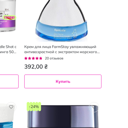
le Shot с
Крем для лица FarmStay увлажняющий
инга 50
антивозрастной с экстрактом морского
конька 50 мл
Рейтинг:
20
отзывов
91%
392,00 ₴
Купить
-24%