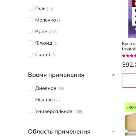
Q+A
7
Гель
11
VT Cosmetics
1
Молочко
1
BABE Laboratorios
1
Крем
246
Rituals
3
Флюид
Крем дл
1
Marie Fresh
3
Revital
Скраб
дневно
Рейтин
3
BIOTRADE
2
92%
592,
Body Boom
1
Время применения
Byphasse
4
Дневное
39
Chamos Acaci
8
Ночное
25
Cos De BAHA
2
-40
Универсальное
198
Dr. Althea
2
Ducray
3
Область применения