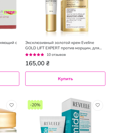
няющий с
Эксклюзивный золотой крем Eveline
GOLD LIFT EXPERT против морщин, для
контура глаз 15 мл
Рейтинг:
10
отзывов
92%
165,00 ₴
Купить
-20%