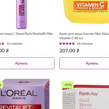
я лица L`Oreal Paris Revitalift Filler
Крем для лица Garnier Skin Natu
Vitamin C 85 мл
г:
Рейтинг:
12
отзывов
15
отзывов
93%
00 ₴
207,00 ₴
Купить
Купить
%
-43%