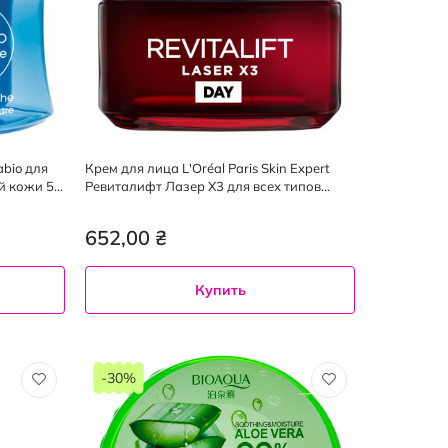
bio для
Крем для лица L'Oréal Paris Skin Expert
й кожи 50
Ревиталифт Лазер Х3 для всех типов
кожи дневной 50 мл
652,00 ₴
Купить
-30%