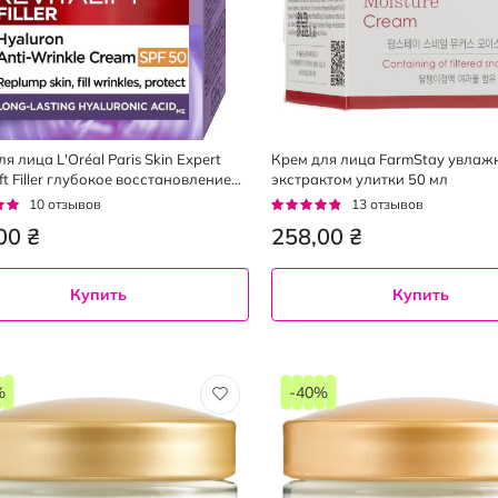
я лица L'Oréal Paris Skin Expert
Крем для лица FarmStay увлаж
ift Filler глубокое восстановление
экстрактом улитки 50 мл
й 40+ SPF 50, 50 мл
г:
Рейтинг:
10
отзывов
13
отзывов
92%
00 ₴
258,00 ₴
Купить
Купить
%
-40%