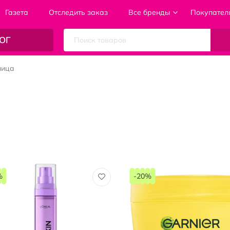
Газета
Отследить заказ
Все бренды
Покупател
ОГ
лица
%
-20%