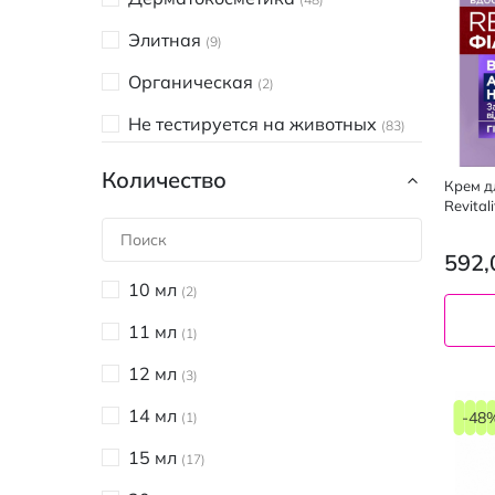
Сужение пор
10
Элитная
9
Увлажнение
205
Органическая
2
Успокоение
78
Не тестируется на животных
83
Антибактериальный
7
Количество
Крем дл
От раздражения
27
Revital
ночной
Упругость
83
592,
Отшелушивание
5
10 мл
2
От черных точек
7
11 мл
1
12 мл
3
14 мл
-48
1
15 мл
17