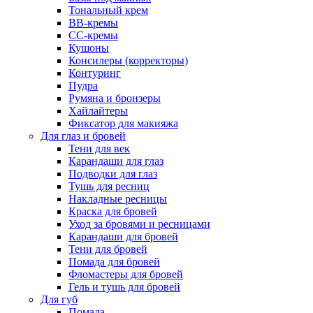
Тональный крем
BB-кремы
CC-кремы
Кушоны
Консилеры (корректоры)
Контуринг
Пудра
Румяна и бронзеры
Хайлайтеры
Фиксатор для макияжа
Для глаз и бровей
Тени для век
Карандаши для глаз
Подводки для глаз
Тушь для ресниц
Накладные ресницы
Краска для бровей
Уход за бровями и ресницами
Карандаши для бровей
Тени для бровей
Помада для бровей
Фломастеры для бровей
Гель и тушь для бровей
Для губ
Помада