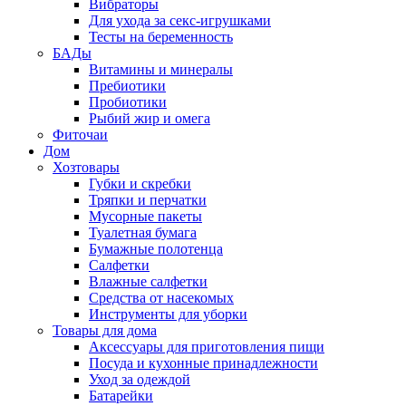
Вибраторы
Для ухода за секс-игрушками
Тесты на беременность
БАДы
Витамины и минералы
Пребиотики
Пробиотики
Рыбий жир и омега
Фиточаи
Дом
Хозтовары
Губки и скребки
Тряпки и перчатки
Мусорные пакеты
Туалетная бумага
Бумажные полотенца
Салфетки
Влажные салфетки
Средства от насекомых
Инструменты для уборки
Товары для дома
Аксессуары для приготовления пищи
Посуда и кухонные принадлежности
Уход за одеждой
Батарейки