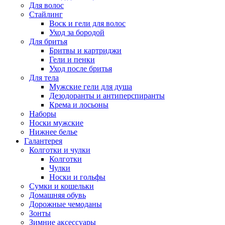
Для волос
Стайлинг
Воск и гели для волос
Уход за бородой
Для бритья
Бритвы и картриджи
Гели и пенки
Уход после бритья
Для тела
Мужские гели для душа
Дезодоранты и антиперспиранты
Крема и лосьоны
Наборы
Носки мужские
Нижнее белье
Галантерея
Колготки и чулки
Колготки
Чулки
Носки и гольфы
Сумки и кошельки
Домашняя обувь
Дорожные чемоданы
Зонты
Зимние аксессуары