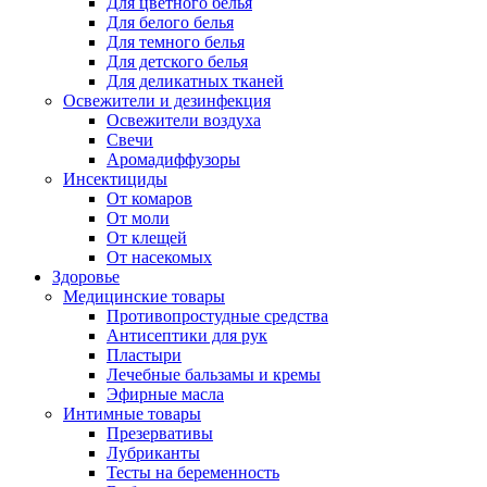
Для цветного белья
Для белого белья
Для темного белья
Для детского белья
Для деликатных тканей
Освежители и дезинфекция
Освежители воздуха
Свечи
Аромадиффузоры
Инсектициды
От комаров
От моли
От клещей
От насекомых
Здоровье
Медицинские товары
Противопростудные средства
Антисептики для рук
Пластыри
Лечебные бальзамы и кремы
Эфирные масла
Интимные товары
Презервативы
Лубриканты
Тесты на беременность