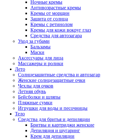
Ночные кремы
Антивозрастные кремы
Кремы от морщин
Защита от солнца
Кремы с ретинолом
Кремы для кожи вокруг глаз
Средства для автозагара
Уход за губами
Бальзамы
Маски
Аксессуары для лица
Массажеры и ролики
Лето
Солнцезащитные средства и автозагар
Женские солнцезащитные очки
Чехлы для очков
Летняя обувь
Бейсболки и шляпы
Пляжные сумки
Игрушки для воды и песочницы
Тело
Средства для бритья и депиляции
Бритвы и картриджи женские
Депиляция и шугаринг
Крем для депиляции