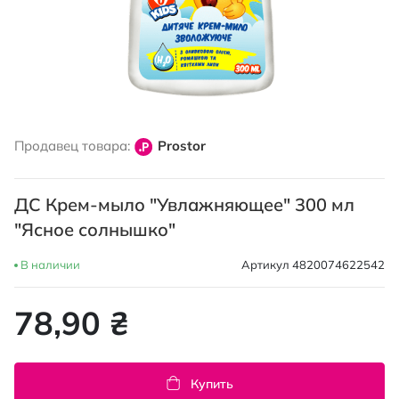
Перейти
к
Продавец товара:
Prostor
началу
галереи
изображений
ДС Крем-мыло "Увлажняющее" 300 мл
"Ясное солнышко"
В наличии
Артикул
4820074622542
78,90 ₴
Купить