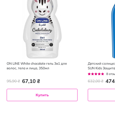
ON LINE White chocolate гель 3в1 для
Детский солнце
волос, тела и лица, 350мл
SUN Kids Защита
Рейтинг:
8
отз
100%
67,10 ₴
474
95,90 ₴
632,00 ₴
Купить