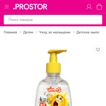
Toggle
Моя к
Nav
Главная
Детям
Уход за малышами
Детское мыло
Пропустить
и
перейти
к
галереям
изображений