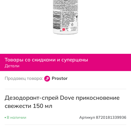
Перейти
к
Товары со скидками и суперцены
началу
Детали
галереи
изображений
Продавец товара:
Prostor
Дезодорант-спрей Dove прикосновение
свежести 150 мл
В наличии
Артикул
8720181339936