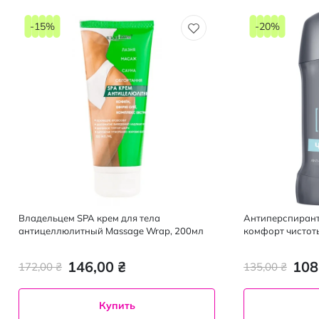
-15%
-20%
Владельцем SPA крем для тела
Антиперспиран
антицеллюлитный Massage Wrap, 200мл
комфорт чистоты
146,00 ₴
108
172,00 ₴
135,00 ₴
Купить