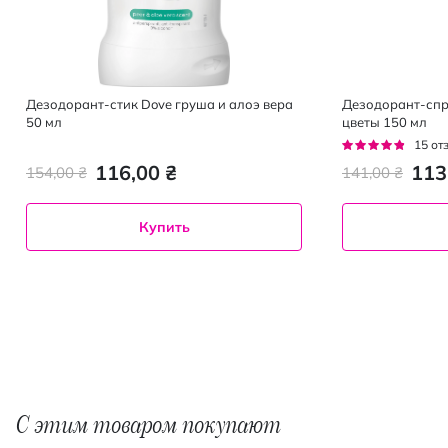
Дезодорант-стик Dove груша и алоэ вера
Дезодорант-спр
50 мл
цветы 150 мл
Рейтинг:
15
от
91%
116,00 ₴
113
154,00 ₴
141,00 ₴
Купить
С этим товаром покупают