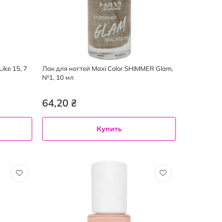
ike 15, 7
Лак для ногтей Maxi Color SHIMMER Glam,
№1, 10 мл
64,20 ₴
Купить
10
мл
1