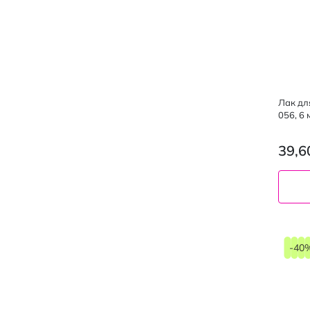
Лак для
056, 6 
39,6
6 мл
-40
05