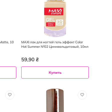
Matte, 10
MAXI лак для ногтей гель эффект Color
Hot Summer №02 Циннвальдитовый, 10мл
59,90 ₴
Купить
10
мл
№ 02