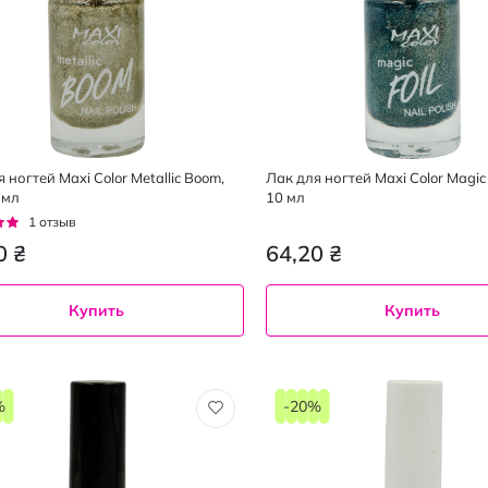
 ногтей Maxi Color Metallic Boom,
Лак для ногтей Maxi Color Magic 
 мл
10 мл
г:
1
отзыв
0 ₴
64,20 ₴
Купить
Купить
10
мл
%
-20%
5