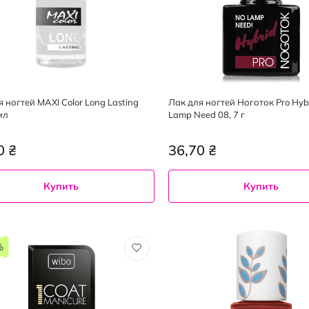
 ногтей MAXI Color Long Lasting
Лак для ногтей Ноготок Pro Hyb
мл
Lamp Need 08, 7 г
0 ₴
36,70 ₴
Купить
Купить
7 г
%
6
08