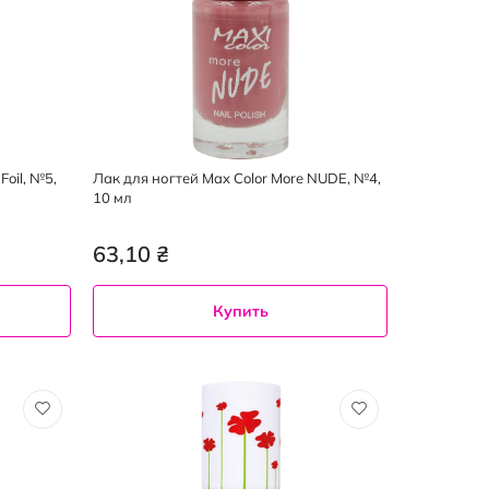
Foil, №5,
Лак для ногтей Max Color More NUDE, №4,
10 мл
63,10 ₴
Купить
10
мл
4