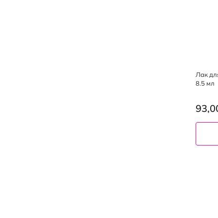
Лак для
8.5 мл
93,0
co