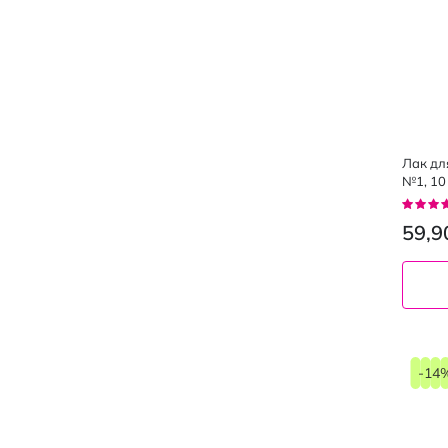
Лак для
№1, 10
Рейтин
100%
59,9
10
мл
-14
1