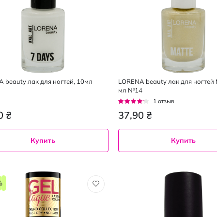
 beauty лак для ногтей, 10мл
LORENA beauty лак для ногтей 
мл №14
Рейтинг:
1
отзыв
80%
0 ₴
37,90 ₴
Купить
Купить
10
мл
%
03
№ 14