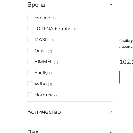
Бренд
Eveline
1
LORENA beauty
9
MAXI
18
Shelly
лезвие
Quiss
2
102,
RIMMEL
1
Shelly
1
Wibo
3
Ноготок
2
Количество
Вид