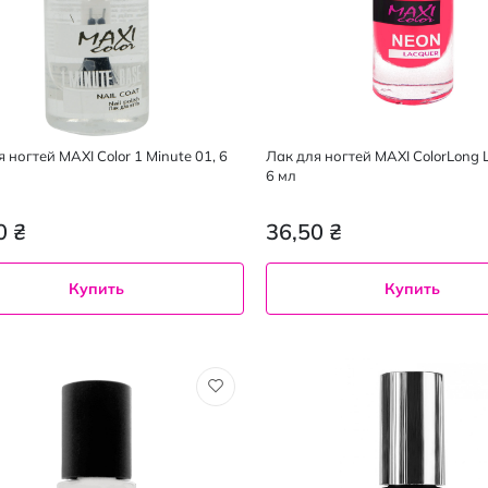
 ногтей MAXI Color 1 Minute 01, 6
Лак для ногтей MAXI ColorLong L
6 мл
0 ₴
36,50 ₴
Купить
Купить
6 мл
01