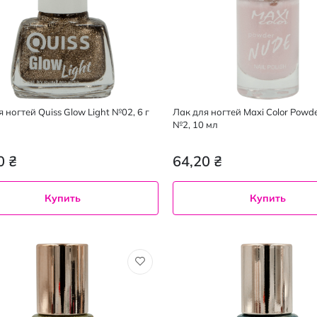
 ногтей Quiss Glow Light №02, 6 г
Лак для ногтей Maxi Color Powd
№2, 10 мл
0 ₴
64,20 ₴
Купить
Купить
10
мл
2