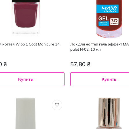
 ногтей Wibo 1 Coat Manicure 14,
Лак для ногтей гель эффект MA
palet №02, 10 мл
0 ₴
57,80 ₴
Купить
Купить
at manicure 14
10
мл
02