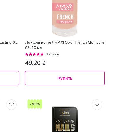
asting 01,
Лак для ногтей MAXI Color French Manicure
03, 10 мл
Рейтинг:
1
отзыв
100%
49,20 ₴
Купить
10
мл
-40%
03