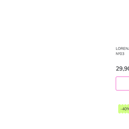
LORENA
№03
29,9
10
мл
-40
№ 