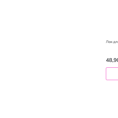
Лак для
48,9
6 г
02