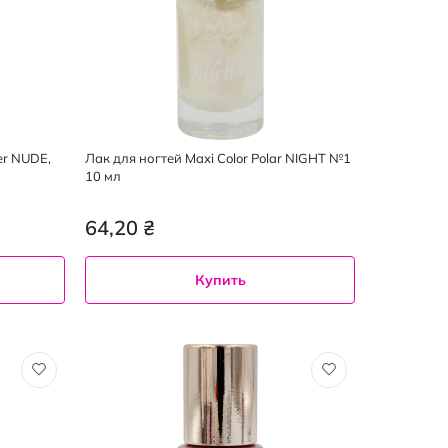
er NUDE,
Лак для ногтей Maxi Color Polar NIGHT №1
10 мл
64,20 ₴
Купить
10
мл
1