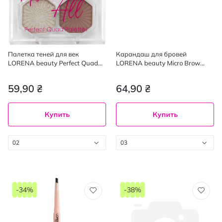
Палетка теней для век
Карандаш для бровей
LORENA beauty Perfect Quad
LORENA beauty Micro Brow
Palettes 02
Pencil механический 03
59,90 ₴
64,90 ₴
Купить
Купить
02
03
-34%
-38%