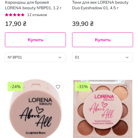
Карандаш для бровей
Тени для век LORENA beauty
LORENA beauty №BP01, 1.2 г
Duo Eyeshadow 01, 4.5 г
Рейтинг:
12
отзывов
92%
17,90 ₴
39,90 ₴
Купить
Купить
№ BP01
01
-24%
-31%