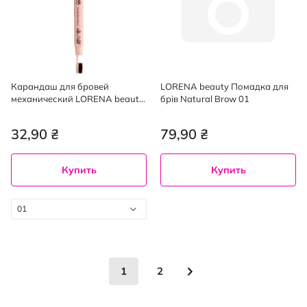
Карандаш для бровей
LORENA beauty Помадка для
механический LORENA beauty
брів Natural Brow 01
Wunder Brow Pencil 01, 1.2 г
32,90 ₴
79,90 ₴
Купить
Купить
01
Страница
You're currently reading page
Страница
Страница
Следующее
1
2