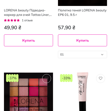
LORENA beauty Підводка-
Палетка теней LORENA beauty
маркер для очей Tattoo Liner,
EP6 01, 9.5 г
black
Рейтинг:
1
отзыв
100%
49,90 ₴
57,90 ₴
Купить
Купить
01
-37%
-33%