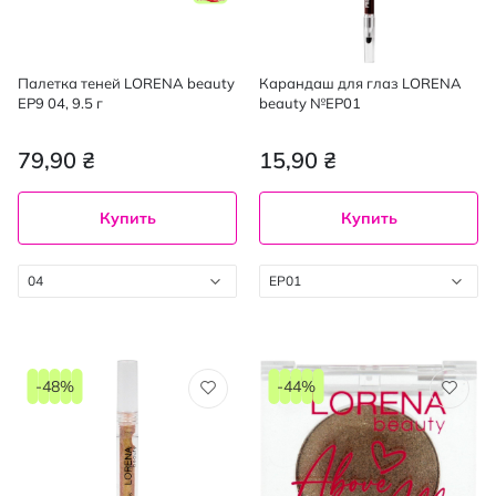
Палетка теней LORENA beauty
Карандаш для глаз LORENA
EP9 04, 9.5 г
beauty №EP01
79,90 ₴
15,90 ₴
Купить
Купить
04
EP01
-48%
-44%