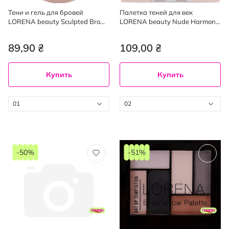
Тени и гель для бровей
Палетка теней для век
LORENA beauty Sculpted Brow
LORENA beauty Nude Harmony
01
02
89,90 ₴
109,00 ₴
Купить
Купить
01
02
-50%
-51%