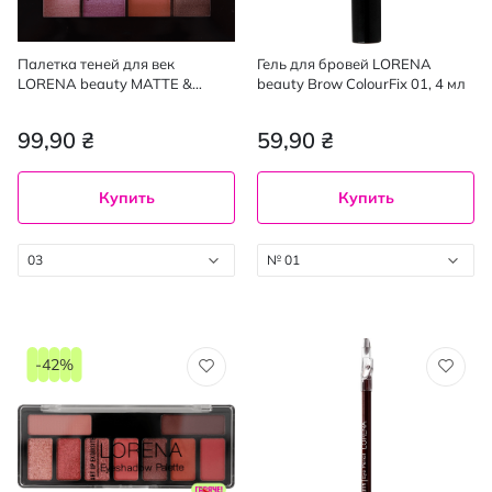
Палетка теней для век
Гель для бровей LORENA
LORENA beauty MATTE &
beauty Brow ColourFix 01, 4 мл
SHIMMER 03, 12 г
99,90 ₴
59,90 ₴
Купить
Купить
03
№ 01
-42%