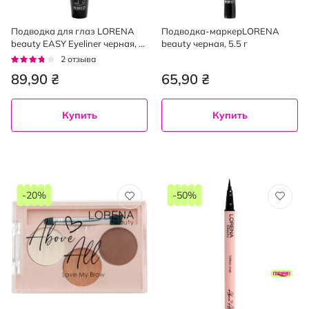
Подводка для глаз LORENA
Подводка-маркерLORENA
beauty EASY Eyeliner черная, 4
beauty черная, 5.5 г
г
Рейтинг:
2
отзыва
70%
89,90 ₴
65,90 ₴
Купить
Купить
-20%
-50%