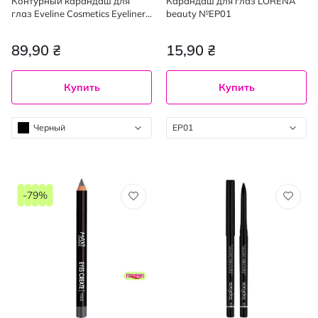
Контурный карандаш для
Карандаш для глаз LORENA
глаз Eveline Cosmetics Eyeliner
beauty №EP01
Pencil с точилкой Black 1.2 г
89,90 ₴
15,90 ₴
Купить
Купить
Черный
EP01
-79%