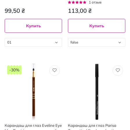
оттенок 01 Cozy Nude 0.3 г
Рейтинг:
1
отзыв
100%
99,50 ₴
113,00 ₴
Купить
Купить
01
false
-30%
Карандаш для глаз Eveline Eye
Карандаш для глаз Parisa