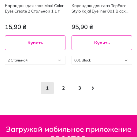
Карандаш для глаз Maxi Color
Карандаш для глаз TopFace
Eyes Create 2 Стальной 1.1 г
Stylo Kajal Eyeliner 001 Black
0.32 г
15,90 ₴
95,90 ₴
Купить
Купить
2 Стальной
001 Black
Страница
You're currently reading page
Страница
Страница
Страница
Следующее
1
2
3
Загружай мобильное приложение