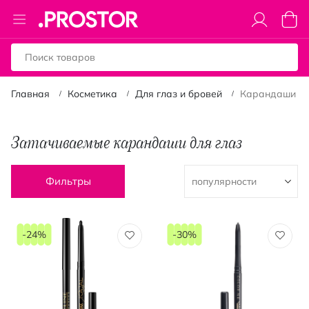
Toggle
Моя к
Nav
Главная
Косметика
Для глаз и бровей
Карандаши дл
Затачиваемые карандаши для глаз
Фильтры
-24%
-30%