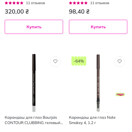
Black Blur автоматический 2 в
мягкий для контура черный
Рейтинг:
Рейтинг:
11
отзывов
11
отзывов
1 с кисточкой 0.7 г
1.14 г
95%
95%
320,00 ₴
98,40 ₴
Купить
Купить
-64%
Карандаш для глаз Bourjois
Карандаш для глаз Note
CONTOUR CLUBBING гелевый
Smokey 4, 1.2 г
водостойкий 54, 1.2 г