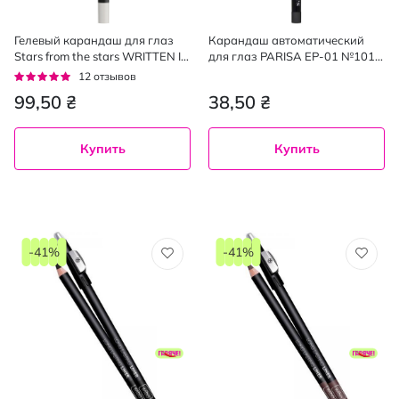
Гелевый карандаш для глаз
Карандаш автоматический
Stars from the stars WRITTEN IN
для глаз PARISA EP-01 №101,
THE STARS оттенок 01 Lunar
Черный
Рейтинг:
12
отзывов
Eclipse 0.24 г
97%
99,50 ₴
38,50 ₴
Купить
Купить
-41%
-41%