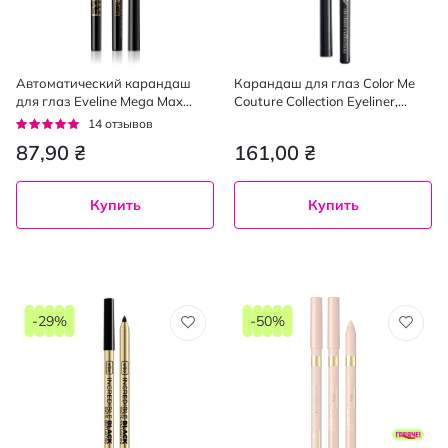
Автоматический карандаш
Карандаш для глаз Color Me
для глаз Eveline Mega Max
Couture Collection Eyeliner,
Kajal черный 4 г
оттенок 701, 1,64 г
Рейтинг:
14
отзывов
93%
87,90 ₴
161,00 ₴
Купить
Купить
-29%
-50%