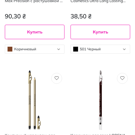
Max Precision с растушовкой 4
Cosmetics Ultra Long Lasting
г
№501 Черный
90,30 ₴
38,50 ₴
Купить
Купить
Коричневый
501 Черный