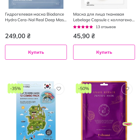
Гидрогелевая маска Biodance
Маска для лица тканевая
Hydro Cera-Nol Real Deep Mask
Lebelage Capsule с коллагеном
1 шт.
28 мл
Рейтинг:
13
отзывов
95%
249,00 ₴
45,90 ₴
Купить
Купить
-35%
-50%