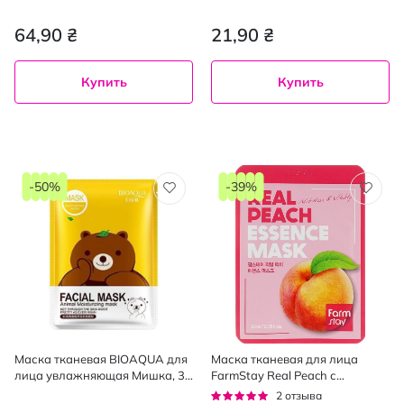
с экстрактом улитки 23 мл
64,90 ₴
21,90 ₴
Купить
Купить
-50%
-39%
Маска тканевая BIOAQUA для
Маска тканевая для лица
лица увлажняющая Мишка, 30
FarmStay Real Peach с
г
экстрактом персика 23 мл
Рейтинг:
2
отзыва