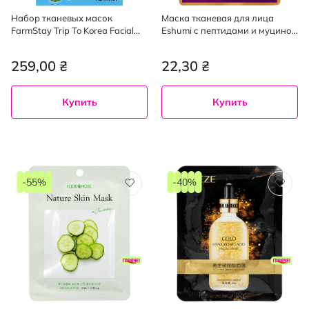
Набор тканевых масок
Маска тканевая для лица
FarmStay Trip To Korea Facial
Eshumi с пептидами и муцином
Mask Sheet 12 Combo Pack - 23
улитки 23 мл
мл х 12 шт.
259,00 ₴
22,30 ₴
Купить
Купить
-55%
-40%