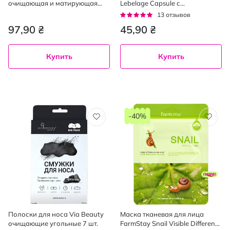
очищающая и матирующая
Lebelage Capsule с
ЗеленаяCryo Effect, 80мл
витаминами 28 мл
Рейтинг:
13
отзывов
95%
97,90 ₴
45,90 ₴
Купить
Купить
-40%
Полоски для носа Via Beauty
Маска тканевая для лица
очищающие угольные 7 шт.
FarmStay Snail Visible Difference