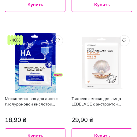
Купить
Купить
-40%
Маска тканевая для лица с
Тканевая маска для лица
гиалуроновой кислотой
LEBELAGE с экстрактом
Sadoer HA Brighton skn tone, 25
жемчуга, 25 г
г
18,90 ₴
29,90 ₴
Купить
Купить