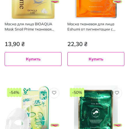
Маска для лица BIOAQUA
Маска тканевая для лица
Mask Snail Prime тканевая
Eshumi от пигментации с
увлажняющая со слизью
глутатионом 23 мл
улитки, 30 г
13,90 ₴
22,30 ₴
Купить
Купить
-54%
-50%