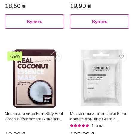
100%
18,50 ₴
19,90 ₴
Купить
Купить
-39%
Маска для лица FarmStay Real
Маска альгинатная Joko Blend
Coconut Essence Mask тканевая
с эффектом лифтинга с
23 мл
коллагеном и эластаном, 20г
Рейтинг:
1
отзыв
100%