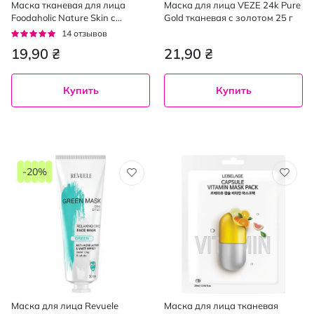
Маска тканевая для лица
Маска для лица VEZE 24k Pure
Foodaholic Nature Skin с
Gold тканевая с золотом 25 г
экстрактом огурца 23 мл
Рейтинг:
14
отзывов
93%
19,90 ₴
21,90 ₴
Купить
Купить
-20%
Маска для лица Revuele
Маска для лица тканевая