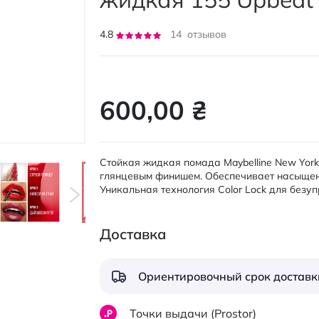
Рейтинг:
4.8
14
отзывов
96
100
% of
600,00 ₴
Стойкая жидкая помада Maybelline New York S
глянцевым финишем. Обеспечивает насыщенны
Уникальная технология Color Lock для безу
Доставка
Ориентировочный срок доставки
Точки выдачи (Prostor)