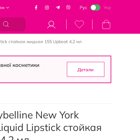
ям
Рус
Укр
Моя корзина
stick стойкая жидкая 155 Upbeat 4.2 мл
вної косметики
Детали
belline New York
Liquid Lipstick стойкая
4.2 мл