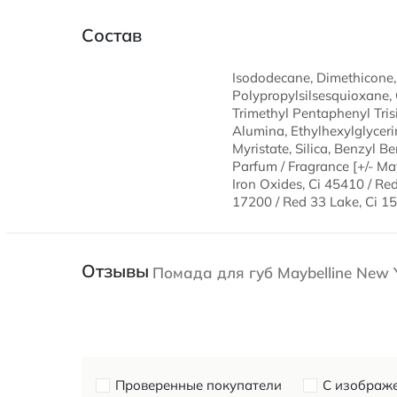
Состав
Isododecane, Dimethicone, T
Polypropylsilsesquioxane, 
Trimethyl Pentaphenyl Tris
Alumina, Ethylhexylglyceri
Myristate, Silica, Benzyl B
Parfum / Fragrance [+/- Ma
Iron Oxides, Ci 45410 / Red
17200 / Red 33 Lake, Ci 15
Отзывы
Помада для губ Maybelline New Yo
Проверенные покупатели
С изображ