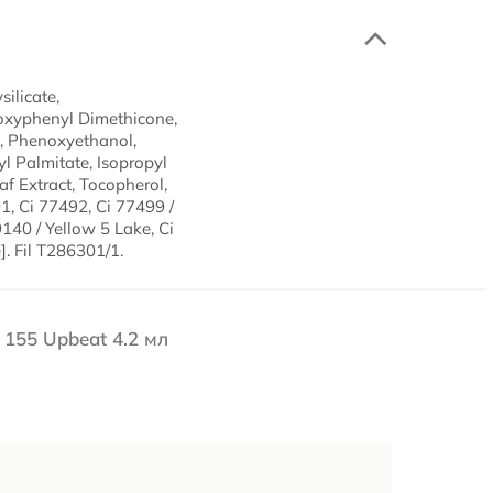
ilicate,
loxyphenyl Dimethicone,
n, Phenoxyethanol,
yl Palmitate, Isopropyl
af Extract, Tocopherol,
1, Ci 77492, Ci 77499 /
140 / Yellow 5 Lake, Ci
]. Fil T286301/1.
 155 Upbeat 4.2 мл