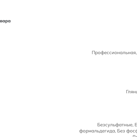
овара
Профессиональная, 
Глян
Безсульфатные, Б
формальдегида, Без фосф
Д