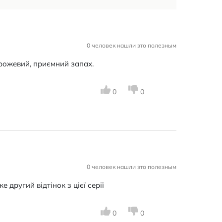
0 человек нашли это полезным
-рожевий, приємний запах.
0
0
0 человек нашли это полезным
 другий відтінок з цієї серії
0
0