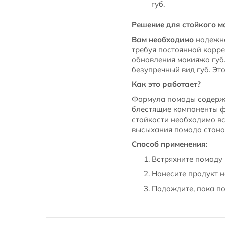
губ.
Решение для стойкого 
Вам необходимо
надежно
требуя постоянной корр
обновления макияжа губ.
безупречный вид губ. Эт
Как это работает?
Формула помады содер
блестящие компоненты фи
стойкости необходимо в
высыхания помада стано
Способ применения:
Встряхните помаду 
Нанесите продукт н
Подождите, пока п