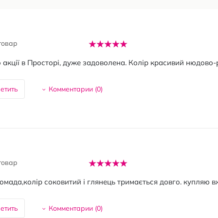
товар
 акції в Просторі, дуже задоволена. Колір красивий нюдово
етить
Комментарии (
0
)
товар
омада,колір соковитий і глянець тримається довго. купляю вже
етить
Комментарии (
0
)