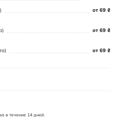
)
от 69 ₴
а)
от 69 ₴
та)
от 69 ₴
а в течение 14 дней.