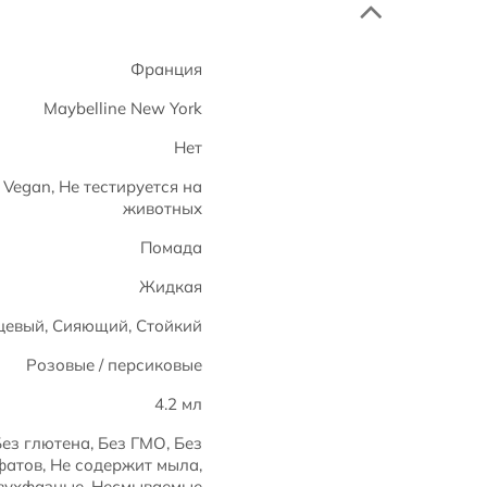
Франция
Maybelline New York
Нет
Vegan, Не тестируется на
животных
Помада
Жидкая
цевый, Сияющий, Стойкий
Розовые / персиковые
4.2 мл
ез глютена, Без ГМО, Без
атов, Не содержит мыла,
вухфазные, Несмываемые