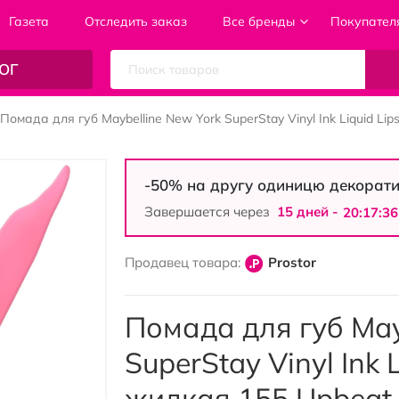
Газета
Отследить заказ
Все бренды
Покупател
ОГ
Помада для губ Maybelline New York SuperStay Vinyl Ink Liquid Lip
-50% на другу одиницю декорати
Завершается через
15 дней -
20:17:35
Продавец товара:
Prostor
Помада для губ May
SuperStay Vinyl Ink 
жидкая 155 Upbeat 