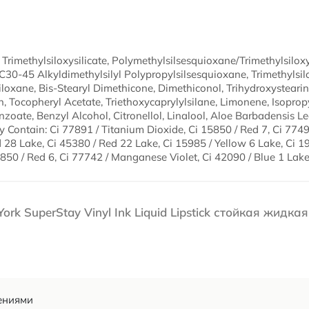
rimethylsiloxysilicate, Polymethylsilsesquioxane/Trimethylsiloxys
C30-45 Alkyldimethylsilyl Polypropylsilsesquioxane, Trimethylsi
iloxane, Bis-Stearyl Dimethicone, Dimethiconol, Trihydroxysteari
n, Tocopheryl Acetate, Triethoxycaprylylsilane, Limonene, Isoprop
enzoate, Benzyl Alcohol, Citronellol, Linalool, Aloe Barbadensis Le
y Contain: Ci 77891 / Titanium Dioxide, Ci 15850 / Red 7, Ci 7749
 28 Lake, Ci 45380 / Red 22 Lake, Ci 15985 / Yellow 6 Lake, Ci 19
850 / Red 6, Ci 77742 / Manganese Violet, Ci 42090 / Blue 1 Lake
rk SuperStay Vinyl Ink Liquid Lipstick стойкая жидкая
ениями