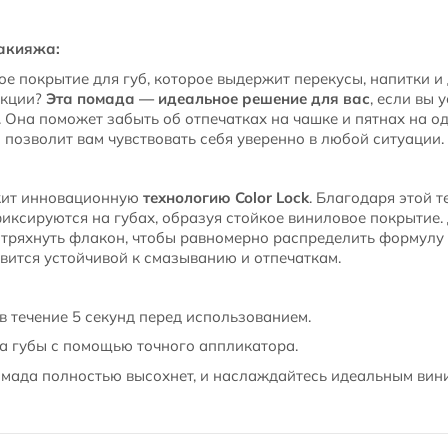
макияжа:
е покрытие для губ, которое выдержит перекусы, напитки и 
екции?
Эта помада — идеальное решение для вас
, если вы 
 Она поможет забыть об отпечатках на чашке и пятнах на о
о позволит вам чувствовать себя уверенно в любой ситуации.
жит инновационную
технологию Color Lock
. Благодаря этой т
ксируются на губах, образуя стойкое виниловое покрытие.
стряхнуть флакон, чтобы равномерно распределить формулу 
вится устойчивой к смазыванию и отпечаткам.
в течение 5 секунд перед использованием.
а губы с помощью точного аппликатора.
омада полностью высохнет, и наслаждайтесь идеальным вин