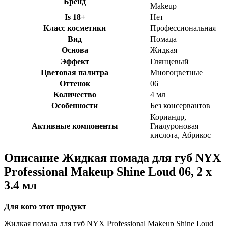
Бренд
Makeup
Is 18+
Нет
Класс косметики
Профессиональная
Вид
Помада
Основа
Жидкая
Эффект
Глянцевый
Цветовая палитра
Многоцветные
Оттенок
06
Количество
4 мл
Особенности
Без консервантов
Кориандр,
Активные компоненты
Гиалуроновая
кислота, Абрикос
Описание
Жидкая помада для губ NYX
Professional Makeup Shine Loud 06, 2 х
3.4 мл
Для кого этот продукт
Жидкая помада для губ NYX Professional Makeup Shine Loud