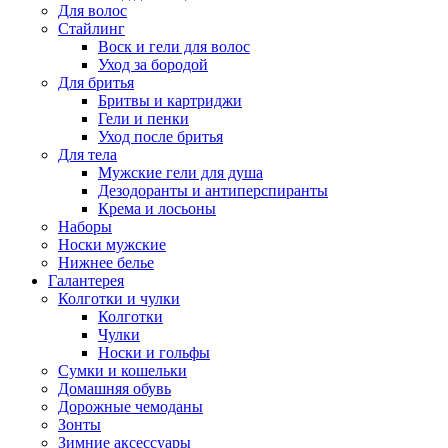
Для волос
Стайлинг
Воск и гели для волос
Уход за бородой
Для бритья
Бритвы и картриджи
Гели и пенки
Уход после бритья
Для тела
Мужские гели для душа
Дезодоранты и антиперспиранты
Крема и лосьоны
Наборы
Носки мужские
Нижнее белье
Галантерея
Колготки и чулки
Колготки
Чулки
Носки и гольфы
Сумки и кошельки
Домашняя обувь
Дорожные чемоданы
Зонты
Зимние аксессуары