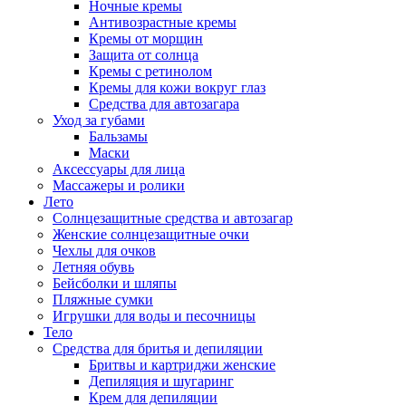
Ночные кремы
Антивозрастные кремы
Кремы от морщин
Защита от солнца
Кремы с ретинолом
Кремы для кожи вокруг глаз
Средства для автозагара
Уход за губами
Бальзамы
Маски
Аксессуары для лица
Массажеры и ролики
Лето
Солнцезащитные средства и автозагар
Женские солнцезащитные очки
Чехлы для очков
Летняя обувь
Бейсболки и шляпы
Пляжные сумки
Игрушки для воды и песочницы
Тело
Средства для бритья и депиляции
Бритвы и картриджи женские
Депиляция и шугаринг
Крем для депиляции