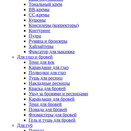
Тональный крем
BB-кремы
CC-кремы
Кушоны
Консилеры (корректоры)
Контуринг
Пудра
Румяна и бронзеры
Хайлайтеры
Фиксатор для макияжа
Для глаз и бровей
Тени для век
Карандаши для глаз
Подводки для глаз
Тушь для ресниц
Накладные ресницы
Краска для бровей
Уход за бровями и ресницами
Карандаши для бровей
Тени для бровей
Помада для бровей
Фломастеры для бровей
Гель и тушь для бровей
Для губ
Помада