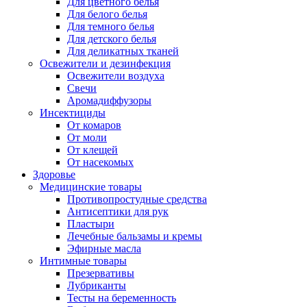
Для цветного белья
Для белого белья
Для темного белья
Для детского белья
Для деликатных тканей
Освежители и дезинфекция
Освежители воздуха
Свечи
Аромадиффузоры
Инсектициды
От комаров
От моли
От клещей
От насекомых
Здоровье
Медицинские товары
Противопростудные средства
Антисептики для рук
Пластыри
Лечебные бальзамы и кремы
Эфирные масла
Интимные товары
Презервативы
Лубриканты
Тесты на беременность