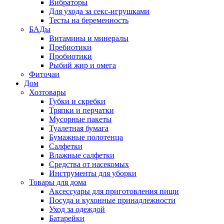
Вибраторы
Для ухода за секс-игрушками
Тесты на беременность
БАДы
Витамины и минералы
Пребиотики
Пробиотики
Рыбий жир и омега
Фиточаи
Дом
Хозтовары
Губки и скребки
Тряпки и перчатки
Мусорные пакеты
Туалетная бумага
Бумажные полотенца
Салфетки
Влажные салфетки
Средства от насекомых
Инструменты для уборки
Товары для дома
Аксессуары для приготовления пищи
Посуда и кухонные принадлежности
Уход за одеждой
Батарейки