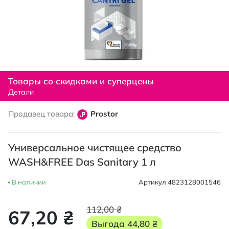
Перейти
к
Товары со скидками и суперцены
началу
Детали
галереи
изображений
Продавец товара:
Prostor
Универсальное чистящее средство
WASH&FREE Das Sanitary 1 л
В наличии
Артикул
4823128001546
112,00 ₴
67,20 ₴
Выгода
44,80 ₴