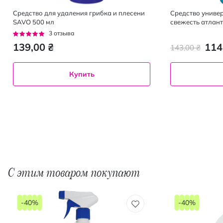
Средство для удаления грибка и плесени
Средство унив
SAVO 500 мл
свежесть атлан
Рейтинг:
3
отзыва
100%
139,00 ₴
114
143,00 ₴
Купить
С этим товаром покупают
-40%
-40%