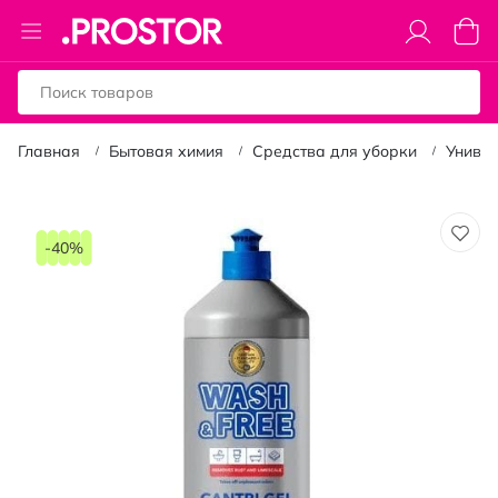
Toggle
Моя к
Nav
Главная
Бытовая химия
Средства для уборки
Униве
Пропустить
и
-40%
перейти
к
галереям
изображений