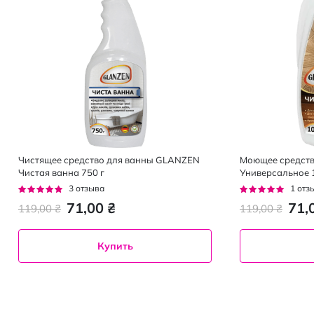
Чистящее средство для ванны GLANZEN
Моющее средств
Чистая ванна 750 г
Универсальное 1
Рейтинг:
Рейтинг:
3
отзыва
1
отз
100%
100%
71,00 ₴
71,
119,00 ₴
119,00 ₴
Купить