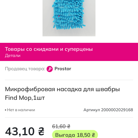
Перейти
к
Товары со скидками и суперцены
началу
Детали
галереи
изображений
Продавец товара:
Prostor
Микрофибровая насадка для швабры
Find Mop,1шт
Нет в наличии
Артикул
2000002029168
61,60 ₴
43,10 ₴
Выгода
18,50 ₴