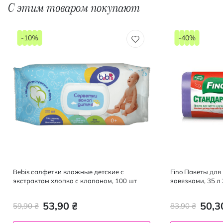
С этим товаром покупают
-10%
-40%
Bebis салфетки влажные детские с
Fino Пакеты для
экстрактом хлопка с клапаном, 100 шт
завязками, 35 л
53,90 ₴
50,3
59,90 ₴
83,90 ₴