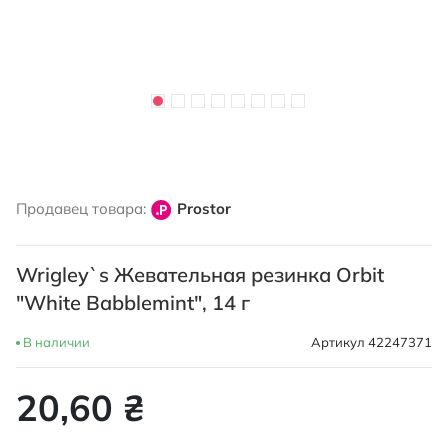
Перейти
к
Продавец товара:
Prostor
началу
галереи
изображений
Wrigley`s Жевательная резинка Оrbit
"White Babblemint", 14 г
В наличии
Артикул
42247371
20,60 ₴