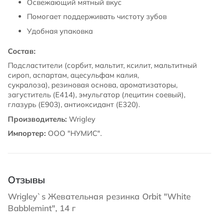
Освежающий мятный вкус
Помогает поддерживать чистоту зубов
Удобная упаковка
Состав:
Подсластители (сорбит, мальтит, ксилит, мальтитный
сироп, аспартам, ацесульфам калия,
сукралоза), резиновая основа, ароматизаторы,
загуститель (Е414), эмульгатор (лецитин соевый),
глазурь (Е903), антиоксидант (Е320).
Производитель:
Wrigley
Импортер:
ООО "НУМИС".
Отзывы
Wrigley`s Жевательная резинка Оrbit "White
Babblemint", 14 г