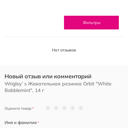
Фильтры
Нет отзывов
Новый отзыв или комментарий
Wrigley`s Жевательная резинка Оrbit "White
Babblemint", 14 г
1
2
3
4
5
Оцените товар
star
stars
stars
stars
stars
Имя и фамилия