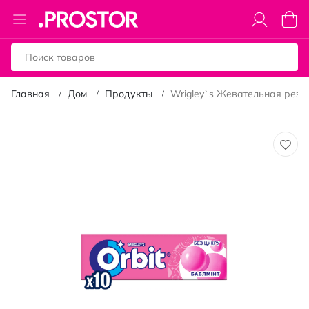
Toggle
Моя к
Nav
Главная
Дом
Продукты
Wrigley`s Жевательная резинк
Пропустить
и
перейти
к
галереям
изображений