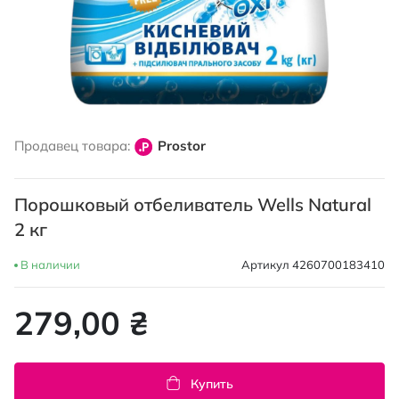
Перейти
к
Продавец товара:
Prostor
началу
галереи
изображений
Порошковый отбеливатель Wells Natural
2 кг
В наличии
Артикул
4260700183410
279,00 ₴
Купить