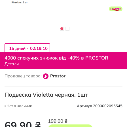
15 дней -
02:19:09
Перейти
к
4000 спекучих знижок від -40% в PROSTOR
началу
Детали
галереи
изображений
Продавец товара:
Prostor
Подвеска Violetta чёрная, 1шт
Нет в наличии
Артикул
2000002095545
199,00 ₴
69,90 ₴