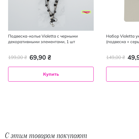
Подвеска-колье Violetta с черными
Набор Violetta 
декоративными элементами, 1 шт
(подвеска + серь
69,90 ₴
49,
199,00 ₴
149,00 ₴
Купить
С этим товаром покупают