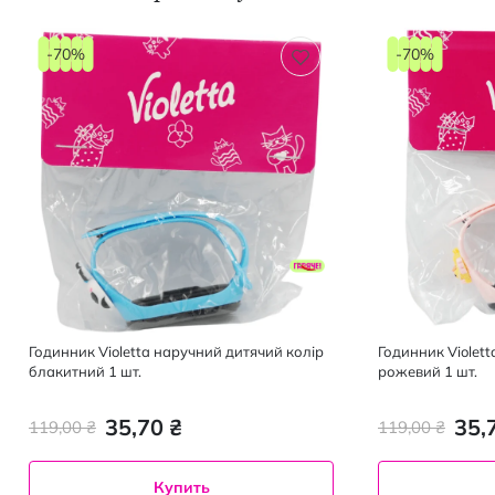
-70%
-70%
Годинник Violetta наручний дитячий колір
Годинник Violet
блакитний 1 шт.
рожевий 1 шт.
35,70 ₴
35,
119,00 ₴
119,00 ₴
Купить