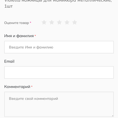
1шт
1
2
3
4
5
Оцените товар
star
stars
stars
stars
stars
Имя и фамилия
Email
Комментарий