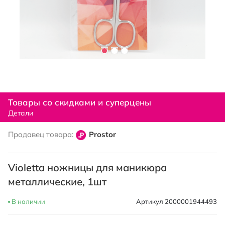
Перейти
к
Товары со скидками и суперцены
началу
Детали
галереи
изображений
Продавец товара:
Prostor
Violetta ножницы для маникюра
металлические, 1шт
В наличии
Артикул
2000001944493