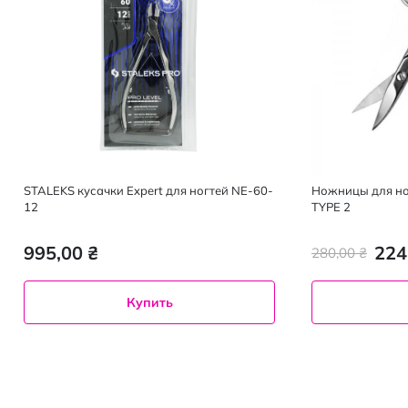
STALEKS кусачки Expert для ногтей NE-60-
Ножницы для но
12
TYPE 2
995,00 ₴
224
280,00 ₴
Купить