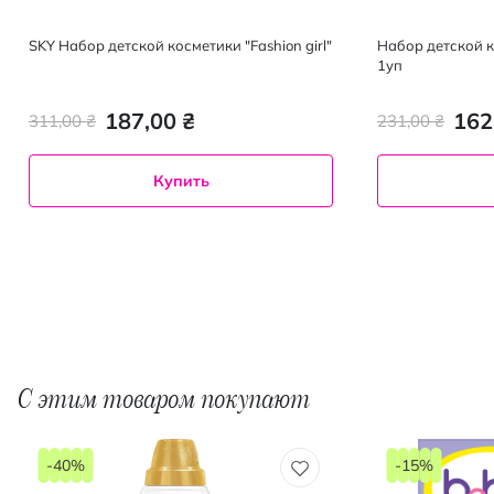
SKY Набор детской косметики "Fashion girl"
Набор детской к
1уп
187,00 ₴
162
311,00 ₴
231,00 ₴
Купить
С этим товаром покупают
-40%
-15%