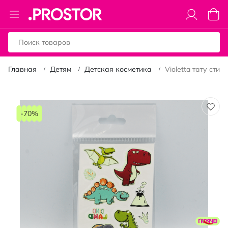
Toggle
Моя к
Nav
Главная
Детям
Детская косметика
Violetta тату сти
Пропустить
и
-70%
перейти
к
галереям
изображений