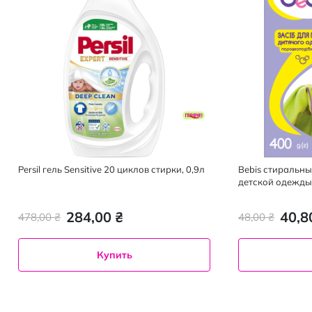
Persil гель Sensitive 20 циклов стирки, 0,9л
Bebis стиральны
детской одежды
284,00 ₴
40,8
478,00 ₴
48,00 ₴
Купить