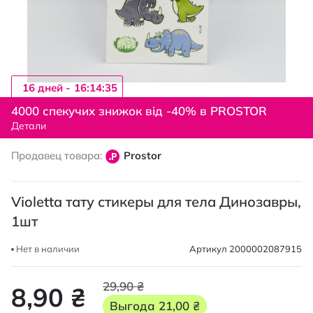
16 дней -
16:14:34
Перейти
к
4000 спекучих знижок від -40% в PROSTOR
началу
Детали
галереи
изображений
Продавец товара:
Prostor
Violetta тату стикеры для тела Динозавры,
1шт
Нет в наличии
Артикул
2000002087915
29,90 ₴
8,90 ₴
Выгода
21,00 ₴