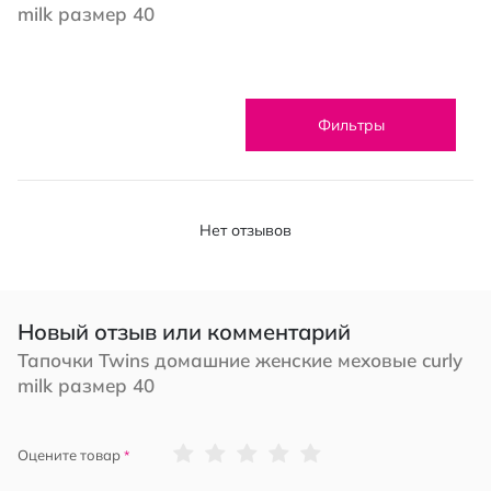
milk размер 40
Фильтры
Нет отзывов
Новый отзыв или комментарий
Тапочки Twins домашние женские меховые curly
milk размер 40
1
2
3
4
5
Оцените товар
star
stars
stars
stars
stars