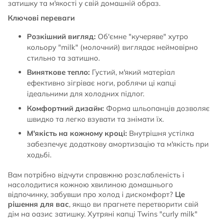
затишку та м'якості у свій домашній образ.
Ключові переваги
Розкішний вигляд:
Об'ємне "кучеряве" хутро
кольору "milk" (молочний) виглядає неймовірно
стильно та затишно.
Виняткове тепло:
Густий, м'який матеріал
ефективно зігріває ноги, роблячи ці капці
ідеальними для холодних підлог.
Комфортний дизайн:
Форма шльопанців дозволяє
швидко та легко взувати та знімати їх.
М'якість на кожному кроці:
Внутрішня устілка
забезпечує додаткову амортизацію та м'якість при
ходьбі.
Вам потрібно відчути справжню розслабленість і
насолодитися кожною хвилиною домашнього
відпочинку, забувши про холод і дискомфорт?
Це
рішення для вас
, якщо ви прагнете перетворити свій
дім на оазис затишку. Хутряні капці Twins "curly milk"