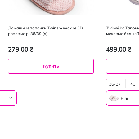
Домашние тапочки Twins женские 3D
Twins&Ko Тапоч
розовые р. 38/39 (л)
меховые белые T
279,00 ₴
499,00 ₴
Купить
36-37
40
Білі