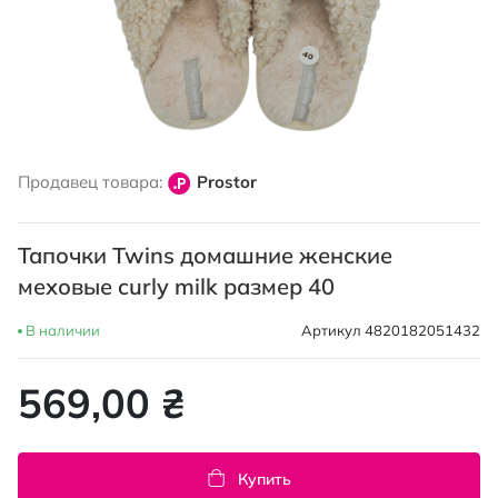
Перейти
к
Продавец товара:
Prostor
началу
галереи
изображений
Тапочки Twins домашние женские
меховые curly milk размер 40
В наличии
Артикул
4820182051432
569,00 ₴
Купить