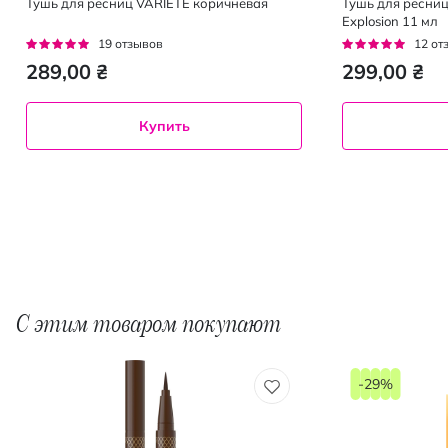
Тушь для ресниц VARIETE коричневая
Тушь для ресниц 
Explosion 11 мл
Рейтинг:
Рейтинг:
19
отзывов
12
от
93%
93%
289,00 ₴
299,00 ₴
Купить
С этим товаром покупают
-29%