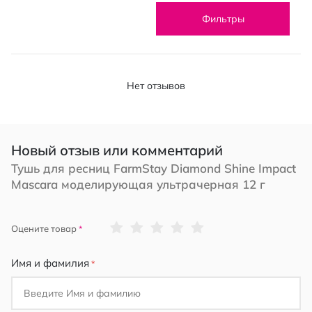
Фильтры
Нет отзывов
Новый отзыв или комментарий
Тушь для ресниц FarmStay Diamond Shine Impact
Mascara моделирующая ультрачерная 12 г
1
2
3
4
5
Оцените товар
star
stars
stars
stars
stars
Имя и фамилия