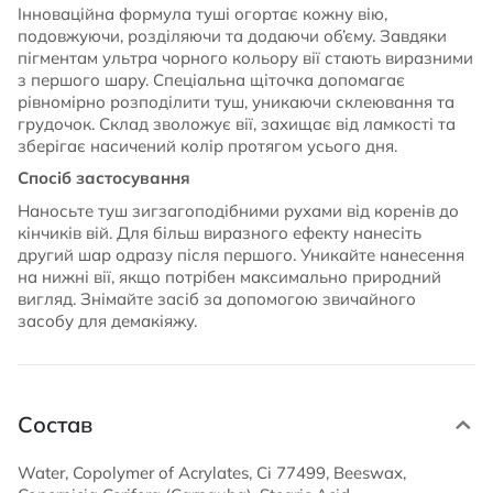
Інноваційна формула туші огортає кожну вію,
подовжуючи, розділяючи та додаючи об’єму. Завдяки
пігментам ультра чорного кольору вії стають виразними
з першого шару. Спеціальна щіточка допомагає
рівномірно розподілити туш, уникаючи склеювання та
грудочок. Склад зволожує вії, захищає від ламкості та
зберігає насичений колір протягом усього дня.
Спосіб застосування
Наносьте туш зигзагоподібними рухами від коренів до
кінчиків вій. Для більш виразного ефекту нанесіть
другий шар одразу після першого. Уникайте нанесення
на нижні вії, якщо потрібен максимально природний
вигляд. Знімайте засіб за допомогою звичайного
засобу для демакіяжу.
Состав
Water, Copolymer of Acrylates, Ci 77499, Beeswax,