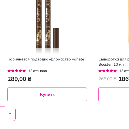
Коричневая подводка-фломастер Variete
Сыворотка для р
Booster, 10 мл
Рейтинг:
Рейтинг:
12
отзывов
13
от
95%
92%
289,00 ₴
186
265,00 ₴
Купить