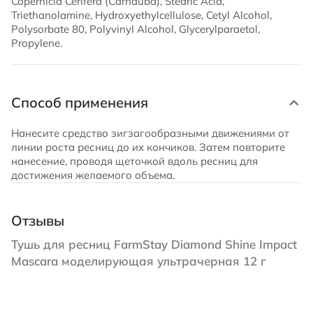
Copernicia Cerifera (Carnauba), Stearic Acid,
Triethanolamine, Hydroxyethylcellulose, Cetyl Alcohol,
Polysorbate 80, Polyvinyl Alcohol, Glycerylparaetol,
Propylene.
Способ применения
Нанесите средство зигзагообразными движениями от
линии роста ресниц до их кончиков. Затем повторите
нанесение, проводя щеточкой вдоль ресниц для
достижения желаемого объема.
Отзывы
Тушь для ресниц FarmStay Diamond Shine Impact
Mascara моделирующая ультрачерная 12 г