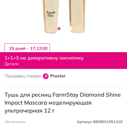
15 дней -
17:12:00
Перейти
к
1+1=3 на декоративну косметику
началу
Детали
галереи
изображений
Продавец товара:
Prostor
Тушь для ресниц FarmStay Diamond Shine
Impact Mascara моделирующая
ультрачерная 12 г
В наличии
Артикул
8809551951418