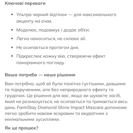
Ключові переваги
Ультра чорний відтінок — для максимального
акценту на очах.
Моделює, подовжує і додає об’єм.
Легко наноситься, не склеює вії.
Не осипається протягом дня.
Підкреслює кожну вію, створюючи ефект
панорамного погляду.
Ваша потреба — наше рішення
Вам потрібно, щоб вії були помітно густішими, довшими
та підкрученими, але без неприродного ефекту та
грудочок. Це рішення для вас, якщо ви шукаєте засіб,
який не розмазується, не осипається та тримається весь
день. FarmStay Diamond Shine Impact Mascara допоможе
легко зробити макіяж яскравим та акуратним з
мінімальними зусиллями.
Як це працює?