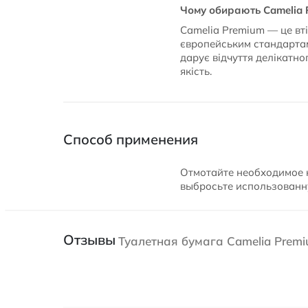
Чому обирають Camelia 
Camelia Premium — це вті
європейським стандартам
дарує відчуття делікатно
якість.
Способ применения
Отмотайте необходимое к
выбросьте использованну
Отзывы
Туалетная бумага Camelia Premi