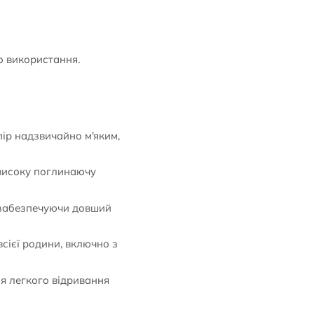
о використання.
пір надзвичайно м'яким,
 високу поглинаючу
, забезпечуючи довший
сієї родини, включно з
ля легкого відривання