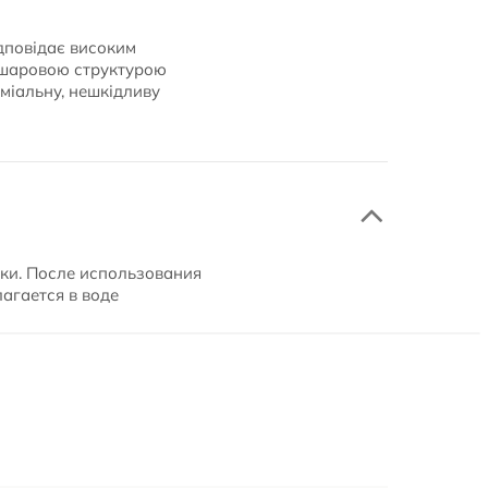
ідповідає високим
ришаровою структурою
еміальну, нешкідливу
тки. После использования
агается в воде