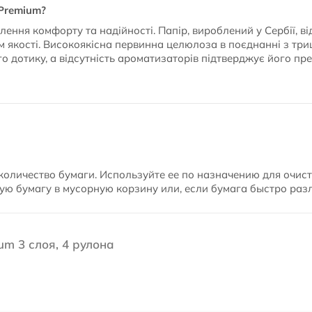
Premium?
лення комфорту та надійності. Папір, вироблений у Сербії, в
 якості. Високоякісна первинна целюлоза в поєднанні з т
го дотику, а відсутність ароматизаторів підтверджує його пр
оличество бумаги. Используйте ее по назначению для очис
ю бумагу в мусорную корзину или, если бумага быстро разл
um 3 слоя, 4 рулона