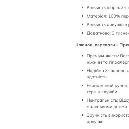
Кількість шарів: 3-
Матеріал: 100% перв
Кількість аркушів в
Додатково: З тисне
Ключові переваги – Прем
Преміум-якість: Виг
ніжним та гіпоалер
Надійна 3-шарова с
здатність.
Економічний рулон:
термін служби.
Нейтральність: Відс
маленькими дітьми 
Зручність використа
аркушів.