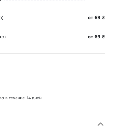
а)
от 69 ₴
та)
от 69 ₴
а в течение 14 дней.