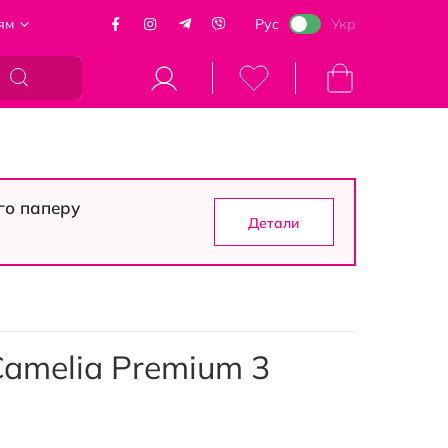
ям
Рус
Укр
Моя корзина
го паперу
Детали
amelia Premium 3