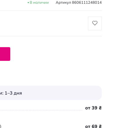
В наличии
Артикул
8606111248014
: 1–3 дня
от 39 ₴
)
от 69 ₴