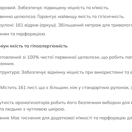
шаровий. Забезпечує підвищену міцність та м'якість.
инна целюлоза. Гарантує найвищу якість та гігієнічність.
 рулоні: 161 відрив (аркуш). Збільшений метраж для тривалог
нням та перфорацією.
іум якість та гіпоалергенність
отовлений зі 100% чистої первинної целюлози, що робить па
генним.
труктура: Забезпечує відмінну міцність при використанні та
 Містить 161 лист, що є більшим, ніж у стандартних рулонах
утність ароматизаторів робить його безпечним вибором для в
та людьми з чутливою шкірою.
ння: Має тиснення для додаткової м'якості та перфорацію д