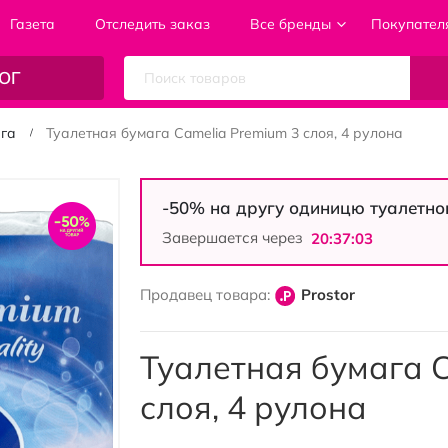
Газета
Отследить заказ
Все бренды
Покупател
ОГ
ага
Туалетная бумага Camelia Premium 3 слоя, 4 рулона
-50% на другу одиницю туалетно
Завершается через
20:37:02
Продавец товара:
Prostor
Туалетная бумага C
слоя, 4 рулона