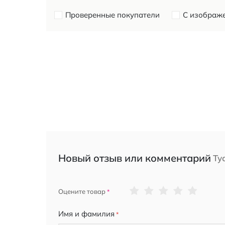
Проверенные покупатели
С изображ
Новый отзыв или комментарий
Ту
1
2
3
4
5
Оцените товар
star
stars
stars
stars
stars
Имя и фамилия