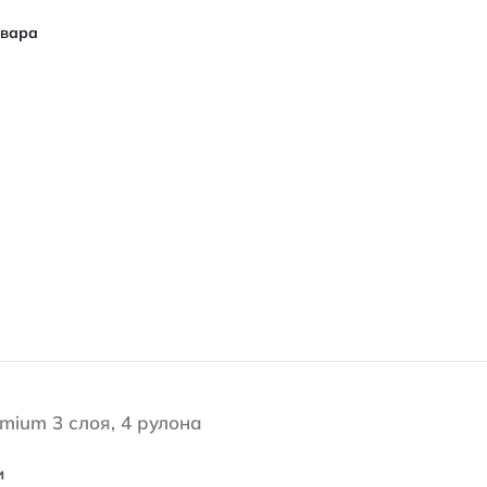
овара
mium 3 слоя, 4 рулона
и